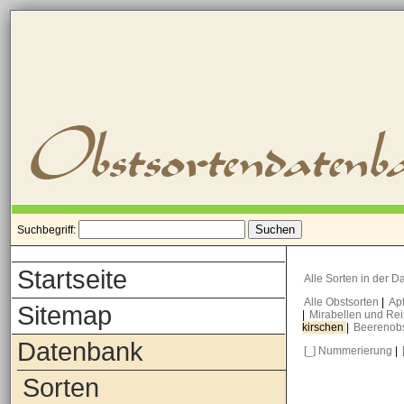
Suchbegriff:
Startseite
Alle Sorten in der 
Alle Obstsorten
|
Ap
Sitemap
|
Mirabellen und Re
kirschen
|
Beerenob
Datenbank
[_] Nummerierung
|
Sorten