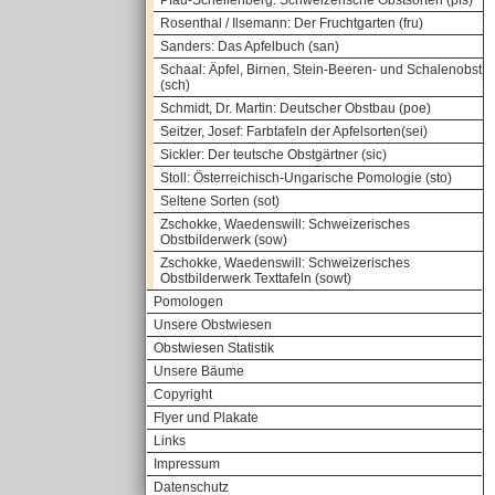
Pfau-Schellenberg: Schweizerische Obstsorten (pfs)
Rosenthal / Ilsemann: Der Fruchtgarten (fru)
Sanders: Das Apfelbuch (san)
Schaal: Äpfel, Birnen, Stein-Beeren- und Schalenobst
(sch)
Schmidt, Dr. Martin: Deutscher Obstbau (poe)
Seitzer, Josef: Farbtafeln der Apfelsorten(sei)
Sickler: Der teutsche Obstgärtner (sic)
Stoll: Österreichisch-Ungarische Pomologie (sto)
Seltene Sorten (sot)
Zschokke, Waedenswill: Schweizerisches
Obstbilderwerk (sow)
Zschokke, Waedenswill: Schweizerisches
Obstbilderwerk Texttafeln (sowt)
Pomologen
Unsere Obstwiesen
Obstwiesen Statistik
Unsere Bäume
Copyright
Flyer und Plakate
Links
Impressum
Datenschutz