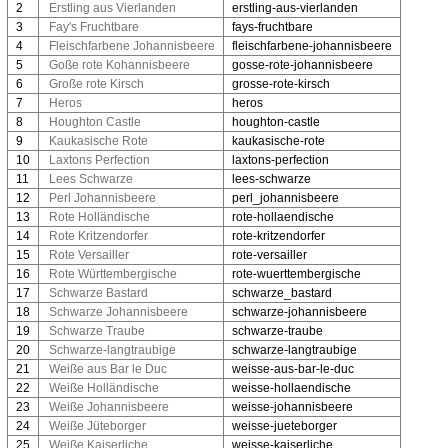
2
Erstling aus Vierlanden
erstling-aus-vierlanden
3
Fay's Fruchtbare
fays-fruchtbare
4
Fleischfarbene Johannisbeere
fleischfarbene-johannisbeere
5
Goße rote Kohannisbeere
gosse-rote-johannisbeere
6
Große rote Kirsch
grosse-rote-kirsch
7
Heros
heros
8
Houghton Castle
houghton-castle
9
Kaukasische Rote
kaukasische-rote
10
Laxtons Perfection
laxtons-perfection
11
Lees Schwarze
lees-schwarze
12
Perl Johannisbeere
perl_johannisbeere
13
Rote Holländische
rote-hollaendische
14
Rote Kritzendorfer
rote-kritzendorfer
15
Rote Versailler
rote-versailler
16
Rote Württembergische
rote-wuerttembergische
17
Schwarze Bastard
schwarze_bastard
18
Schwarze Johannisbeere
schwarze-johannisbeere
19
Schwarze Traube
schwarze-traube
20
Schwarze-langtraubige
schwarze-langtraubige
21
Weiße aus Bar le Duc
weisse-aus-bar-le-duc
22
Weiße Holländische
weisse-hollaendische
23
Weiße Johannisbeere
weisse-johannisbeere
24
Weiße Jüteborger
weisse-jueteborger
25
Weiße Kaiserliche
weisse-kaiserliche