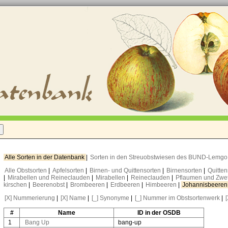
Alle Sorten in der Datenbank
|
Sorten in den Streuobstwiesen des BUND-Lemg
Alle Obstsorten
|
Apfelsorten
|
Birnen- und Quittensorten
|
Birnensorten
|
Quitte
|
Mirabellen und Reineclauden
|
Mirabellen
|
Reineclauden
|
Pflaumen und Zwe
kirschen
|
Beerenobst
|
Brombeeren
|
Erdbeeren
|
Himbeeren
|
Johannisbeere
[X] Nummerierung
|
[X] Name
|
[_] Synonyme
|
[_] Nummer im Obstsortenwerk
|
#
Name
ID in der OSDB
1
Bang Up
bang-up