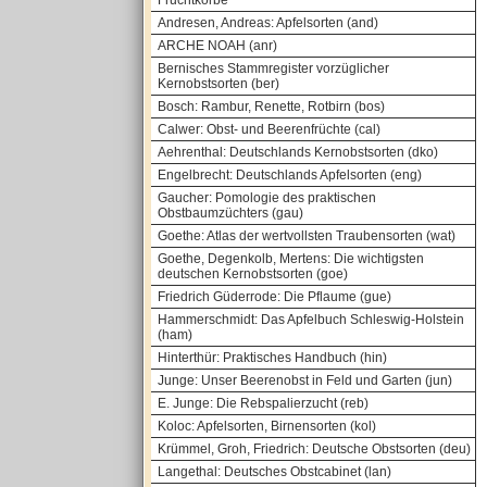
Fruchtkörbe
Andresen, Andreas: Apfelsorten (and)
ARCHE NOAH (anr)
Bernisches Stammregister vorzüglicher
Kernobstsorten (ber)
Bosch: Rambur, Renette, Rotbirn (bos)
Calwer: Obst- und Beerenfrüchte (cal)
Aehrenthal: Deutschlands Kernobstsorten (dko)
Engelbrecht: Deutschlands Apfelsorten (eng)
Gaucher: Pomologie des praktischen
Obstbaumzüchters (gau)
Goethe: Atlas der wertvollsten Traubensorten (wat)
Goethe, Degenkolb, Mertens: Die wichtigsten
deutschen Kernobstsorten (goe)
Friedrich Güderrode: Die Pflaume (gue)
Hammerschmidt: Das Apfelbuch Schleswig-Holstein
(ham)
Hinterthür: Praktisches Handbuch (hin)
Junge: Unser Beerenobst in Feld und Garten (jun)
E. Junge: Die Rebspalierzucht (reb)
Koloc: Apfelsorten, Birnensorten (kol)
Krümmel, Groh, Friedrich: Deutsche Obstsorten (deu)
Langethal: Deutsches Obstcabinet (lan)