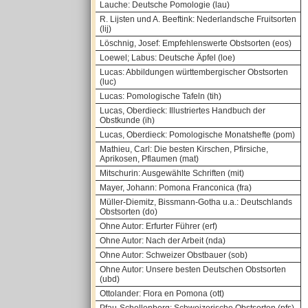
Lauche: Deutsche Pomologie (lau)
R. Lijsten und A. Beeftink: Nederlandsche Fruitsorten
(lij)
Löschnig, Josef: Empfehlenswerte Obstsorten (eos)
Loewel; Labus: Deutsche Äpfel (loe)
Lucas: Abbildungen württembergischer Obstsorten
(luc)
Lucas: Pomologische Tafeln (tih)
Lucas, Oberdieck: Illustriertes Handbuch der
Obstkunde (ih)
Lucas, Oberdieck: Pomologische Monatshefte (pom)
Mathieu, Carl: Die besten Kirschen, Pfirsiche,
Aprikosen, Pflaumen (mat)
Mitschurin: Ausgewählte Schriften (mit)
Mayer, Johann: Pomona Franconica (fra)
Müller-Diemitz, Bissmann-Gotha u.a.: Deutschlands
Obstsorten (do)
Ohne Autor: Erfurter Führer (erf)
Ohne Autor: Nach der Arbeit (nda)
Ohne Autor: Schweizer Obstbauer (sob)
Ohne Autor: Unsere besten Deutschen Obstsorten
(ubd)
Ottolander: Flora en Pomona (ott)