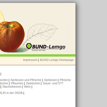
Impressum
|
BUND-Lemgo Homepage
o
|
nsorten
|
Aprikosen und Pfirsiche
|
Aprikosen
|
Pfirsiche
tschen
|
Pflaumen
|
Zwetschen
|
Sauer- und S??
n
|
Stachelbeeren
|
Wein
|
[X] ID in der OSDB
|