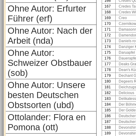
166
Credes Qu
Ohne Autor: Erfurter
167
Credes Ta
168
Credes Wi
Führer (erf)
169
Creo
170
Czernikow
Ohne Autor: Nach der
171
Damasonr
172
Damendorfe
Arbeit (nda)
173
Daniels ro
174
Danziger 
Ohne Autor:
175
Daruapfel
176
Dauerapfe
Schweizer Obstbauer
177
Deaks Gra
178
Dean's Kü
(sob)
179
Dechant G
180
Degeers R
Ohne Autor: Unsere
181
Deichzugs
besten Deutschen
182
Delicious
183
Delikates
Obstsorten (ubd)
184
Der Böhm
185
Der Gold
Ottolander: Flora en
186
Deutscher
187
Deutscher
Pomona (ott)
188
Devonshir
189
Devonshir