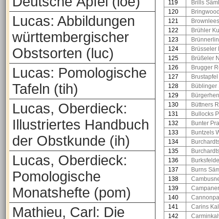
Deutsche Äpfel (loe)
119
Brills Säm
120
Bringwoo
Lucas: Abbildungen
121
Brownlees
122
Brühler Ku
württembergischer
123
Brünnerli
Obstsorten (luc)
124
Brüsseler 
125
Brüßeler N
126
Brugger R
Lucas: Pomologische
127
Brustapfel
Tafeln (tih)
128
Büblinger
129
Bürgerher
Lucas, Oberdieck:
130
Büttners R
131
Bullocks 
Illustriertes Handbuch
132
Bunter Pr
133
Buntzels 
der Obstkunde (ih)
134
Burchardts
135
Burchardt
Lucas, Oberdieck:
136
Burksfelde
137
Burns Säm
Pomologische
138
Cambusne
Monatshefte (pom)
139
Campane
140
Cannonp
141
Carins Kalv
Mathieu, Carl: Die
142
Carminkalv