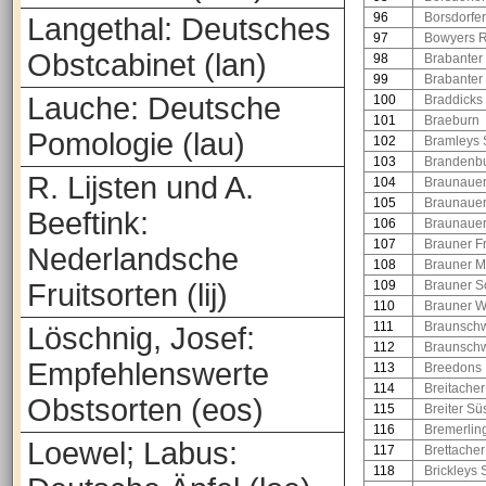
96
Borsdorfe
Langethal: Deutsches
97
Bowyers R
Obstcabinet (lan)
98
Brabanter 
99
Brabanter
Lauche: Deutsche
100
Braddicks
101
Braeburn
Pomologie (lau)
102
Bramleys 
103
Brandenbu
R. Lijsten und A.
104
Braunaue
105
Braunauer
Beeftink:
106
Braunauer
107
Brauner F
Nederlandsche
108
Brauner M
Fruitsorten (lij)
109
Brauner S
110
Brauner W
111
Braunschw
Löschnig, Josef:
112
Braunschw
Empfehlenswerte
113
Breedons
114
Breitacher
Obstsorten (eos)
115
Breiter Sü
116
Bremerlin
Loewel; Labus:
117
Brettache
118
Brickleys