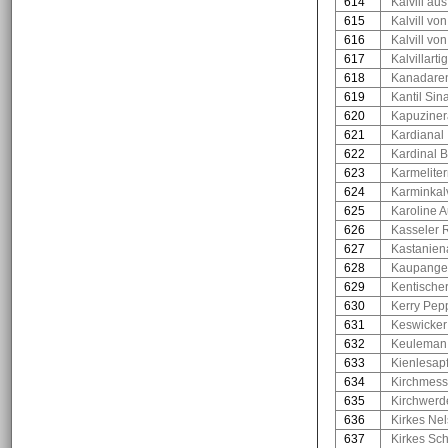
614
Kalvill au
615
Kalvill von
616
Kalvill vo
617
Kalvillart
618
Kanadaren
619
Kantil Sin
620
Kapuziner
621
Kardianal
622
Kardinal 
623
Karmeliter
624
Karminkalv
625
Karoline 
626
Kasseler 
627
Kastanien
628
Kaupange
629
Kentische
630
Kerry Pep
631
Keswicker
632
Keuleman
633
Kienlesapf
634
Kirchmess
635
Kirchwerd
636
Kirkes Ne
637
Kirkes Sc