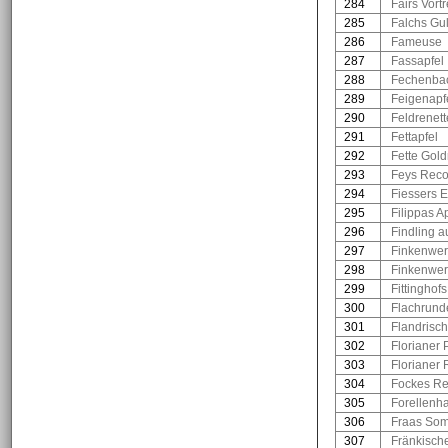
284
Fairs Vortr
285
Falchs Gul
286
Fameuse
287
Fassapfel
288
Fechenbach
289
Feigenapf
290
Feldrenett
291
Fettapfel
292
Fette Gold
293
Feys Reco
294
Fiessers E
295
Filippas A
296
Findling a
297
Finkenwer
298
Finkenwer
299
Fittinghof
300
Flachrund
301
Flandrisc
302
Florianer
303
Florianer
304
Fockes Re
305
Forellenha
306
Fraas Som
307
Fränkisch