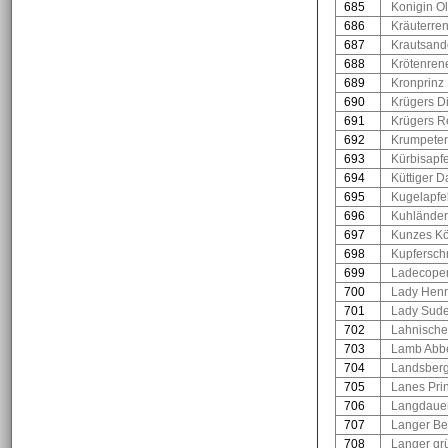
685
Konigin Ol
686
Kräuterren
687
Krautsand
688
Krötenrene
689
Kronprinz
690
Krügers Di
691
Krügers R
692
Krumpeter
693
Kürbisapfe
694
Küttiger D
695
Kugelapfe
696
Kuhländer
697
Kunzes Kö
698
Kupfersch
699
Ladecoper
700
Lady Henn
701
Lady Sude
702
Lahnische
703
Lamb Abb
704
Landsberg
705
Lanes Prin
706
Langdauer
707
Langer Bel
708
Langer gr