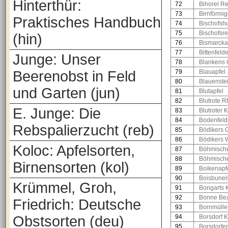
Hinterthür:
72
Bihorel Re
73
Birnförmig
Praktisches Handbuch
74
Bischofsh
75
Bischofsre
(hin)
76
Bismarcka
77
Bittenfeld
Junge: Unser
78
Blankens 
Beerenobst in Feld
79
Blauapfel
80
Blauenstei
und Garten (jun)
81
Blutapfel
82
Blutrote R
E. Junge: Die
83
Blutroter 
84
Bodenfeld
Rebspalierzucht (reb)
85
Bödikers 
86
Bödikers W
Koloc: Apfelsorten,
87
Böhmische
88
Böhmische
Birnensorten (kol)
89
Boikenapf
90
Boisbunels
Krümmel, Groh,
91
Bongarts K
92
Bonne Be
Friedrich: Deutsche
93
Bornmülle
Obstsorten (deu)
94
Borsdorf K
95
Borsdorfe