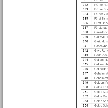
331
Früher Ros
332
Früher Ros
333
Früher Sp
334
Früher Vic
335
Fürst Bism
336
Fürst Lipp
337
Fürstenapf
338
Gaesdonck
339
Gallwyler 
340
Garibaldis 
341
Gascoynes
342
Gays Rene
343
Gedrückter
344
Geflammte
345
Geflammte
346
Gefleckter
347
Geheimrat
348
Geheimrat
349
Geigers P
350
Gelbe Frü
351
Gelbe Kas
352
Gelbe Rau
353
Gelbe Säc
354
Gelbe Sch