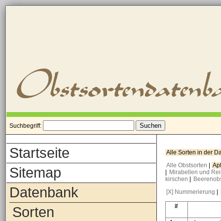
Suchbegriff:
Startseite
Alle Sorten in der 
Alle Obstsorten
|
Ap
Sitemap
|
Mirabellen und Re
kirschen
|
Beerenob
Datenbank
[X] Nummerierung
|
#
Sorten