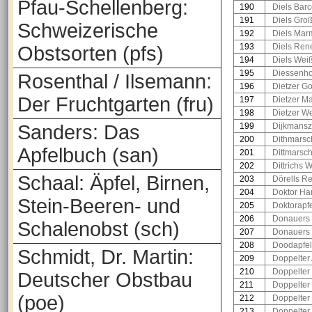
Pfau-Schellenberg:
190
Diels Bar
191
Diels Gro
Schweizerische
192
Diels Mar
193
Diels Rene
Obstsorten (pfs)
194
Diels Weiß
195
Diessenho
Rosenthal / Ilsemann:
196
Dietzer Go
Der Fruchtgarten (fru)
197
Dietzer M
198
Dietzer W
Sanders: Das
199
Dijkmansz
200
Dithmarsc
Apfelbuch (san)
201
Dittmarsc
202
Dittrichs 
Schaal: Äpfel, Birnen,
203
Dörells Re
204
Doktor Ha
Stein-Beeren- und
205
Doktorapf
206
Donauers 
Schalenobst (sch)
207
Donauers 
208
Doodapfel
Schmidt, Dr. Martin:
209
Doppelter 
210
Doppelter
Deutscher Obstbau
211
Doppelter
(poe)
212
Doppelter 
213
Doppelter