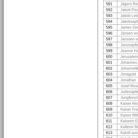
591
Jägers Re
592
Jakob Fis
593
Jakob Leb
594
Jakobsapf
595
James Gri
596
Jansen vo
597
Janssen v
598
Janusapfe
599
Jeanne H
600
Jerusalem
601
Johannes 
602
Johannett
603
Jonagold
604
Jonathan
605
Josef Mus
606
Judenapfe
607
Jungfersc
608
Kaiser Al
609
Kaiser Fr
610
Kaiser Wi
611
Kaiserin E
612
Kalterer 
613
Kalvill au