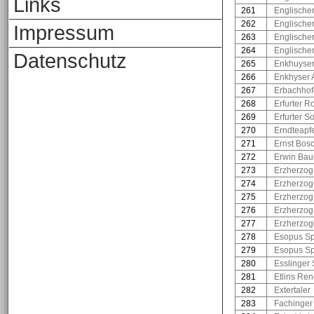
Links
261
Englische
262
Englischer
Impressum
263
Englischer
264
Englische
Datenschutz
265
Enkhuyser
266
Enkhyser 
267
Erbachhof
268
Erfurter R
269
Erfurter 
270
Erndteapf
271
Ernst Bos
272
Erwin Bau
273
Erzherzog
274
Erzherzog 
275
Erzherzog
276
Erzherzog
277
Erzherzog
278
Esopus Sp
279
Esopus Sp
280
Esslinger
281
Etlins Ren
282
Extertaler
283
Fachinger