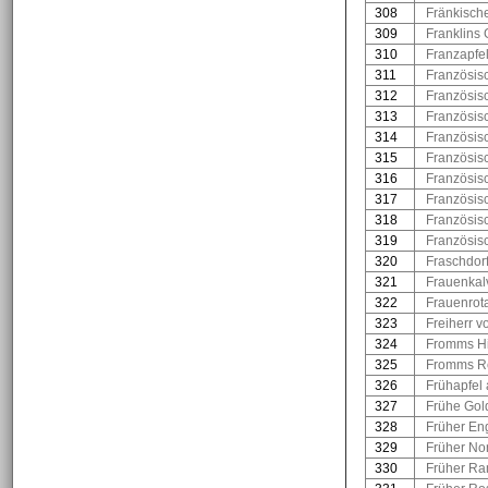
308
Fränkisch
309
Franklins
310
Franzapfe
311
Französis
312
Französis
313
Französis
314
Französis
315
Französis
316
Französisc
317
Französisc
318
Französis
319
Französis
320
Fraschdorf
321
Frauenkalv
322
Frauenrot
323
Freiherr v
324
Fromms Hi
325
Fromms R
326
Frühapfel
327
Frühe Go
328
Früher En
329
Früher No
330
Früher R