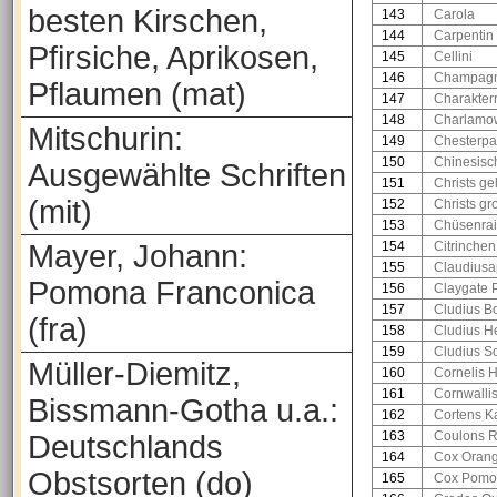
besten Kirschen,
143
Carola
144
Carpentin
Pfirsiche, Aprikosen,
145
Cellini
146
Champagn
Pflaumen (mat)
147
Charakter
148
Charlamo
Mitschurin:
149
Chesterp
150
Chinesisch
Ausgewählte Schriften
151
Christs ge
(mit)
152
Christs gr
153
Chüsenrai
Mayer, Johann:
154
Citrinchen
155
Claudiusa
Pomona Franconica
156
Claygate
157
Cludius Bo
(fra)
158
Cludius He
159
Cludius S
Müller-Diemitz,
160
Cornelis 
161
Cornwalli
Bissmann-Gotha u.a.:
162
Cortens Ka
163
Coulons R
Deutschlands
164
Cox Orang
Obstsorten (do)
165
Cox Pomo