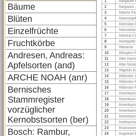
1
Aargauer 
Bäume
2
Aargauer 
3
Adams Pa
Blüten
4
Adamsapf
5
Adenaws 
Einzelfrüchte
6
Adersleber
7
Admiral C
Fruchtkörbe
8
Alantapfel
9
Alkmene
Andresen, Andreas:
10
Allington
11
Alter Han
Apfelsorten (and)
12
Alter Nonp
13
Altgelds 
ARCHE NOAH (anr)
14
Altländer 
15
Altländer
Bernisches
16
Altländer
17
Amerikanis
Stammregister
18
Amerikani
19
Amerikani
vorzüglicher
20
Amerikanis
21
Amerikani
Kernobstsorten (ber)
22
Amtmanns
23
Ananasren
Bosch: Rambur,
24
Angelner 