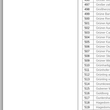
496
Großer we
497
Großer za
498
Großherzo
499
Grüne Ban
500
Grüne Ren
501
Grüner Ap
502
Grüner Au
503
Grüner Ca
504
Grüner Fü
505
Grüner Ka
506
Grüner Os
507
Grüner Pa
508
Grüner Ste
509
Grüner Win
510
Grünharti
511
Grünhofer
512
Grünling a
513
Grünling 
514
Grumkowe
515
Gubener 
516
Guldborg
517
Guntersha
518
Hagedorn
519
Hagedorna