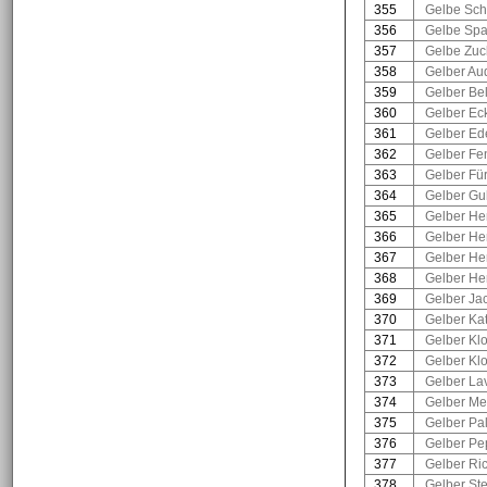
355
Gelbe Sch
356
Gelbe Spa
357
Gelbe Zuc
358
Gelber Au
359
Gelber Bel
360
Gelber Ec
361
Gelber Ed
362
Gelber Fe
363
Gelber Für
364
Gelber Gu
365
Gelber Her
366
Gelber Her
367
Gelber He
368
Gelber He
369
Gelber Ja
370
Gelber Ka
371
Gelber Klo
372
Gelber Klo
373
Gelber La
374
Gelber Me
375
Gelber Pal
376
Gelber Pep
377
Gelber Ri
378
Gelber Ste