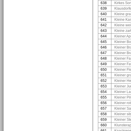
638
Kirkes So
639
Klausdorf
640
Kleine gr
641
Kleine Ka
642
Kleine we
643
Kleine zar
644
Kleiner Ap
645
Kleiner B
646
Kleiner Br
647
Kleiner Br
648
Kleiner Fa
649
Kleiner Fa
650
Kleiner Fl
651
Kleiner gr
652
Kleiner He
653
Kleiner Ju
654
Kleiner La
655
Kleiner Pi
656
Kleiner ro
657
Kleiner Sa
658
Kleiner sib
659
Kleiner S
660
Klunsterap
661
Knackrene