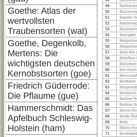
48
Bandierter
49
Bardowik
Goethe: Atlas der
50
Baschesap
51
Baseler G
wertvollsten
52
Batullenap
Traubensorten (wat)
53
Baumanns
54
Beerapfel
Goethe, Degenkolb,
55
Belgische
56
Belgische
Mertens: Die
57
Belle fill
58
Bellefleur
wichtigsten deutschen
59
Belvedere
60
Ben Davis
Kernobstsorten (goe)
61
Benoniapf
62
Bentleber
Friedrich Güderrode:
63
Bergamott
Die Pflaume (gue)
64
Berlepsch
65
Berliner R
66
Berliner 
Hammerschmidt: Das
67
Berner Ro
Apfelbuch Schleswig-
68
Bester Rot
69
Betty
Holstein (ham)
70
Bibers Re
71
Biesterfel