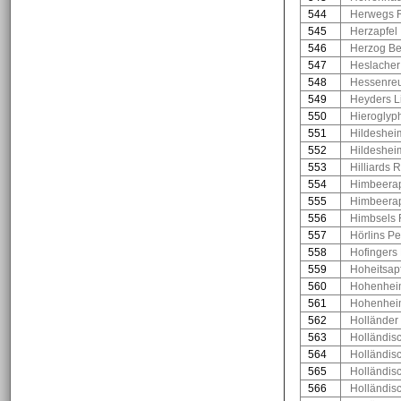
544
Herwegs R
545
Herzapfel
546
Herzog Be
547
Heslacher
548
Hessenreu
549
Heyders L
550
Hieroglyp
551
Hildeshei
552
Hildesheim
553
Hilliards 
554
Himbeerap
555
Himbeerap
556
Himbsels
557
Hörlins P
558
Hofingers
559
Hoheitsap
560
Hohenheim
561
Hohenheim
562
Holländer
563
Holländisc
564
Holländis
565
Holländisc
566
Holländis