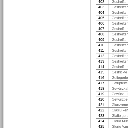
402
Gestreifter
403
Gestreifter
404
Gestreifte
405
Gestreifter
406
Gestreift
407
Gestreifte
408
Gestreifte
409
Gestreifte
410
Gestreifte
411
Gestreifte
412
Gestreifte
413
Gestreifter
414
Gestreifte
415
Gestrickte
416
Getiegert
417
Getüpfelte
418
Gewürzkalv
419
Gewürzlui
420
Gewürzpe
421
Glanzrene
422
Glasluike
423
Glatte gel
424
Gloria Mu
425
Glorie Va