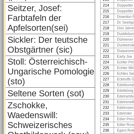
Seitzer, Josef:
214
Doppelter
215
Doppelter
Farbtafeln der
216
Downton 
217
Dr. Seeli
Apfelsorten(sei)
218
Drei Jahr
219
Duddelju
Sickler: Der teutsche
220
Dülmener 
221
Dunkelrot
Obstgärtner (sic)
222
Duquesne
223
Early Joe
Stoll: Österreichisch-
224
Echter Pri
225
Echter Wint
Ungarische Pomologie
226
Echtes S
(sto)
227
Eckhoffs 
228
Edelborsd
Seltene Sorten (sot)
229
Edelkönig
230
Edelrambu
231
Edelrenet
Zschokke,
232
Edelrosen
Waedenswill:
233
Edelroter
234
Edler Prin
Schweizerisches
235
Edler Rose
236
Egers Rot