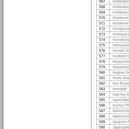
567
Holländis
568
Holländisc
569
Holländis
570
Holsteine
571
Holsteine
572
Honigrene
573
Hormead 
574
Horneburg
575
Hornussec
576
Horsets Sc
577
Hosfelds G
578
Hoyaische
579
Hubardst
580
Hughes G
581
Hunts Gra
582
Ilzer Rose
583
Immapfel
584
Inge Aus K
585
Ingrid Mar
586
Irischer Pf
587
Italienisc
588
Italienisc
589
Jacquins A
590
Jägerapfe