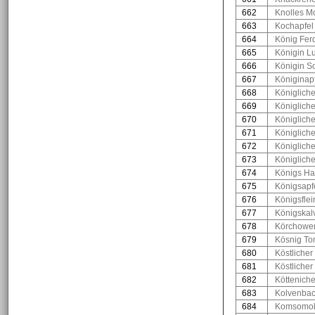
662
Knolles M
663
Kochapfel
664
König Fer
665
Königin L
666
Königin S
667
Königinap
668
Königlich
669
Königliche
670
Königliche
671
Königlich
672
Königlicher
673
Königliche
674
Königs Ha
675
Königsapf
676
Königsflei
677
Königskalv
678
Körchower
679
Kösnig To
680
Köstlicher
681
Köstliche
682
Köttenicher
683
Kolvenbac
684
Komsomol