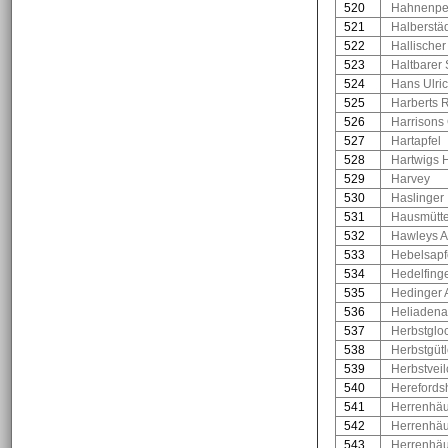
520
Hahnenpe
521
Halberstäd
522
Hallischer
523
Haltbarer
524
Hans Ulri
525
Harberts 
526
Harrisons
527
Hartapfel
528
Hartwigs H
529
Harvey
530
Haslinger
531
Hausmütt
532
Hawleys A
533
Hebelsapf
534
Hedelfinge
535
Hedinger 
536
Heliadena
537
Herbstglo
538
Herbstgütl
539
Herbstvei
540
Herefords
541
Herrenhäu
542
Herrenhäu
543
Herrenhäu