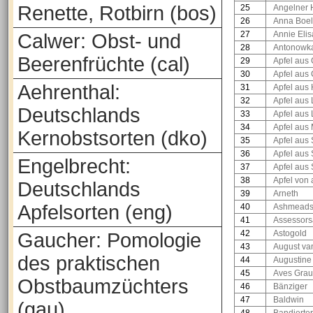
Renette, Rotbirn (bos)
25
Angelner 
26
Anna Boe
27
Annie Eli
Calwer: Obst- und
28
Antonowk
Beerenfrüchte (cal)
29
Apfel aus
30
Apfel aus
Aehrenthal:
31
Apfel aus 
32
Apfel aus 
Deutschlands
33
Apfel aus
34
Apfel aus
Kernobstsorten (dko)
35
Apfel aus
36
Apfel aus
Engelbrecht:
37
Apfel aus 
38
Apfel von 
Deutschlands
39
Arneth
Apfelsorten (eng)
40
Ashmeads
41
Assessors
42
Astogold
Gaucher: Pomologie
43
August va
des praktischen
44
Augustine
45
Aves Grau
Obstbaumzüchters
46
Bänziger
47
Baldwin
(gau)