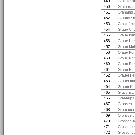
449
Graf Nosti
450
Grafenstei
451
Grahams J
452
Granny Sm
453
Grasblüm
454
Graue Ch
455
Graue fra
456
Graue Her
457
Graue Mei
458
Graue Por
459
Graue Ren
460
Graue Ren
461
Graue Ren
462
Grauer Fe
463
Grauer fl
464
Grauer Kur
465
Gravenste
466
Greenups 
467
Grobsen
468
Groninger
469
Gronsveld
470
Grosser B
471
Grosser b
472
Grosser ge