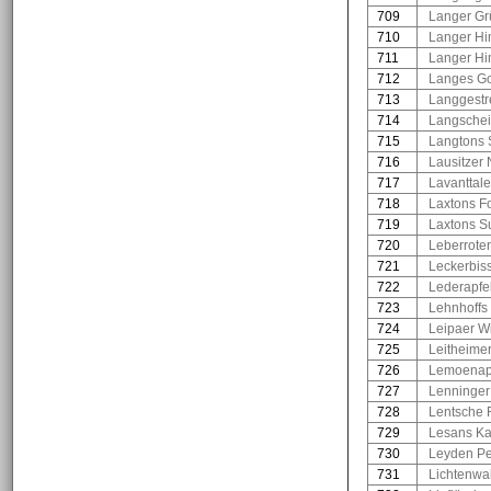
709
Langer Gr
710
Langer Hi
711
Langer Hi
712
Langes G
713
Langgestrei
714
Langschei
715
Langtons 
716
Lausitzer 
717
Lavanttal
718
Laxtons F
719
Laxtons S
720
Leberrote
721
Leckerbis
722
Lederapfe
723
Lehnhoffs
724
Leipaer Wi
725
Leitheimer
726
Lemoenap
727
Lenninger 
728
Lentsche
729
Lesans Kal
730
Leyden P
731
Lichtenwa