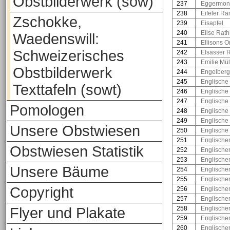
Obstbilderwerk (sow)
237
Eggermon
238
Eifeler R
Zschokke,
239
Eisapfel
240
Elise Rat
Waedenswill:
241
Ellisons 
Schweizerisches
242
Elsasser 
243
Emilie Mül
Obstbilderwerk
244
Engelberg
245
Englische
Texttafeln (sowt)
246
Englische 
247
Englische
Pomologen
248
Englische
249
Englische 
Unsere Obstwiesen
250
Englische
251
Englischer
Obstwiesen Statistik
252
Englische
253
Englischer
Unsere Bäume
254
Englischer 
255
Englische
Copyright
256
Englische
257
Englische
Flyer und Plakate
258
Englischer
259
Englische
260
Englische