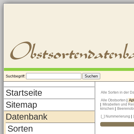
Suchbegriff:
Startseite
Alle Sorten in der 
Alle Obstsorten
|
Ap
Sitemap
|
Mirabellen und Re
kirschen
|
Beerenob
Datenbank
[_] Nummerierung
|
Sorten