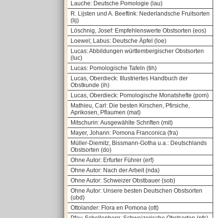
Lauche: Deutsche Pomologie (lau)
R. Lijsten und A. Beeftink: Nederlandsche Fruitsorten
(lij)
Löschnig, Josef: Empfehlenswerte Obstsorten (eos)
Loewel; Labus: Deutsche Äpfel (loe)
Lucas: Abbildungen württembergischer Obstsorten
(luc)
Lucas: Pomologische Tafeln (tih)
Lucas, Oberdieck: Illustriertes Handbuch der
Obstkunde (ih)
Lucas, Oberdieck: Pomologische Monatshefte (pom)
Mathieu, Carl: Die besten Kirschen, Pfirsiche,
Aprikosen, Pflaumen (mat)
Mitschurin: Ausgewählte Schriften (mit)
Mayer, Johann: Pomona Franconica (fra)
Müller-Diemitz, Bissmann-Gotha u.a.: Deutschlands
Obstsorten (do)
Ohne Autor: Erfurter Führer (erf)
Ohne Autor: Nach der Arbeit (nda)
Ohne Autor: Schweizer Obstbauer (sob)
Ohne Autor: Unsere besten Deutschen Obstsorten
(ubd)
Ottolander: Flora en Pomona (ott)