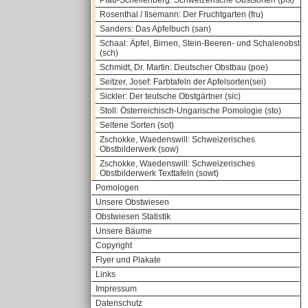
Pfau-Schellenberg: Schweizerische Obstsorten (pfs)
Rosenthal / Ilsemann: Der Fruchtgarten (fru)
Sanders: Das Apfelbuch (san)
Schaal: Äpfel, Birnen, Stein-Beeren- und Schalenobst
(sch)
Schmidt, Dr. Martin: Deutscher Obstbau (poe)
Seitzer, Josef: Farbtafeln der Apfelsorten(sei)
Sickler: Der teutsche Obstgärtner (sic)
Stoll: Österreichisch-Ungarische Pomologie (sto)
Seltene Sorten (sot)
Zschokke, Waedenswill: Schweizerisches
Obstbilderwerk (sow)
Zschokke, Waedenswill: Schweizerisches
Obstbilderwerk Texttafeln (sowt)
Pomologen
Unsere Obstwiesen
Obstwiesen Statistik
Unsere Bäume
Copyright
Flyer und Plakate
Links
Impressum
Datenschutz