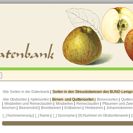
Alle Sorten in der Datenbank
|
Sorten in den Streuobstwiesen des BUND-Lemg
Alle Obstsorten
|
Apfelsorten
|
Birnen- und Quittensorten
|
Birnensorten
|
Quitte
|
Mirabellen und Reineclauden
|
Mirabellen
|
Reineclauden
|
Pflaumen und Zwe
kirschen
|
Beerenobst
|
Brombeeren
|
Erdbeeren
|
Himbeeren
|
Johannisbeere
[_] Nummerierung
|
[_] Name
|
[_] Synonyme
|
[X] Nummer im Obstsortenwerk
|
[