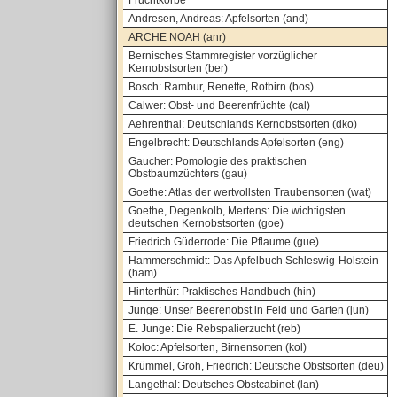
Fruchtkörbe
Andresen, Andreas: Apfelsorten (and)
ARCHE NOAH (anr)
Bernisches Stammregister vorzüglicher
Kernobstsorten (ber)
Bosch: Rambur, Renette, Rotbirn (bos)
Calwer: Obst- und Beerenfrüchte (cal)
Aehrenthal: Deutschlands Kernobstsorten (dko)
Engelbrecht: Deutschlands Apfelsorten (eng)
Gaucher: Pomologie des praktischen
Obstbaumzüchters (gau)
Goethe: Atlas der wertvollsten Traubensorten (wat)
Goethe, Degenkolb, Mertens: Die wichtigsten
deutschen Kernobstsorten (goe)
Friedrich Güderrode: Die Pflaume (gue)
Hammerschmidt: Das Apfelbuch Schleswig-Holstein
(ham)
Hinterthür: Praktisches Handbuch (hin)
Junge: Unser Beerenobst in Feld und Garten (jun)
E. Junge: Die Rebspalierzucht (reb)
Koloc: Apfelsorten, Birnensorten (kol)
Krümmel, Groh, Friedrich: Deutsche Obstsorten (deu)
Langethal: Deutsches Obstcabinet (lan)