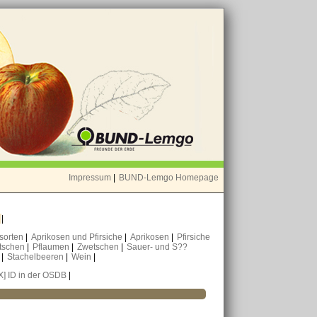
Impressum
|
BUND-Lemgo Homepage
o
|
nsorten
|
Aprikosen und Pfirsiche
|
Aprikosen
|
Pfirsiche
tschen
|
Pflaumen
|
Zwetschen
|
Sauer- und S??
n
|
Stachelbeeren
|
Wein
|
X] ID in der OSDB
|