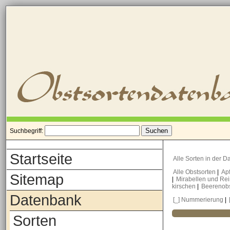
Suchbegriff:
Startseite
Alle Sorten in der 
Alle Obstsorten
|
Ap
Sitemap
|
Mirabellen und Re
kirschen
|
Beerenob
Datenbank
[_] Nummerierung
|
Sorten