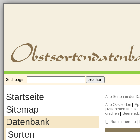
Suchbegriff:
Startseite
Alle Sorten in der 
Alle Obstsorten
|
Ap
Sitemap
|
Mirabellen und Re
kirschen
|
Beerenob
Datenbank
[_] Nummerierung
|
Sorten