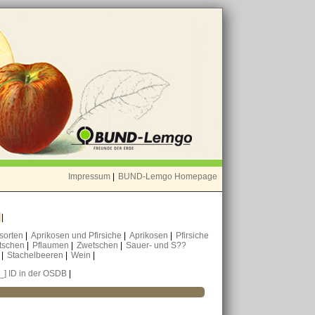
Impressum
|
BUND-Lemgo Homepage
o
|
nsorten
|
Aprikosen und Pfirsiche
|
Aprikosen
|
Pfirsiche
tschen
|
Pflaumen
|
Zwetschen
|
Sauer- und S??
n
|
Stachelbeeren
|
Wein
|
[_] ID in der OSDB
|