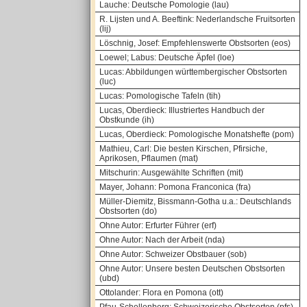
Lauche: Deutsche Pomologie (lau)
R. Lijsten und A. Beeftink: Nederlandsche Fruitsorten
(lij)
Löschnig, Josef: Empfehlenswerte Obstsorten (eos)
Loewel; Labus: Deutsche Äpfel (loe)
Lucas: Abbildungen württembergischer Obstsorten
(luc)
Lucas: Pomologische Tafeln (tih)
Lucas, Oberdieck: Illustriertes Handbuch der
Obstkunde (ih)
Lucas, Oberdieck: Pomologische Monatshefte (pom)
Mathieu, Carl: Die besten Kirschen, Pfirsiche,
Aprikosen, Pflaumen (mat)
Mitschurin: Ausgewählte Schriften (mit)
Mayer, Johann: Pomona Franconica (fra)
Müller-Diemitz, Bissmann-Gotha u.a.: Deutschlands
Obstsorten (do)
Ohne Autor: Erfurter Führer (erf)
Ohne Autor: Nach der Arbeit (nda)
Ohne Autor: Schweizer Obstbauer (sob)
Ohne Autor: Unsere besten Deutschen Obstsorten
(ubd)
Ottolander: Flora en Pomona (ott)