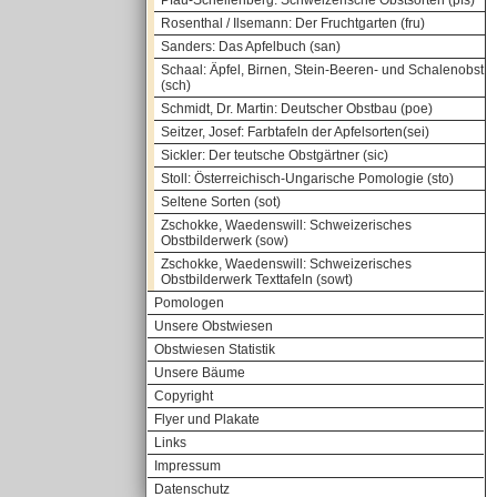
Pfau-Schellenberg: Schweizerische Obstsorten (pfs)
Rosenthal / Ilsemann: Der Fruchtgarten (fru)
Sanders: Das Apfelbuch (san)
Schaal: Äpfel, Birnen, Stein-Beeren- und Schalenobst
(sch)
Schmidt, Dr. Martin: Deutscher Obstbau (poe)
Seitzer, Josef: Farbtafeln der Apfelsorten(sei)
Sickler: Der teutsche Obstgärtner (sic)
Stoll: Österreichisch-Ungarische Pomologie (sto)
Seltene Sorten (sot)
Zschokke, Waedenswill: Schweizerisches
Obstbilderwerk (sow)
Zschokke, Waedenswill: Schweizerisches
Obstbilderwerk Texttafeln (sowt)
Pomologen
Unsere Obstwiesen
Obstwiesen Statistik
Unsere Bäume
Copyright
Flyer und Plakate
Links
Impressum
Datenschutz