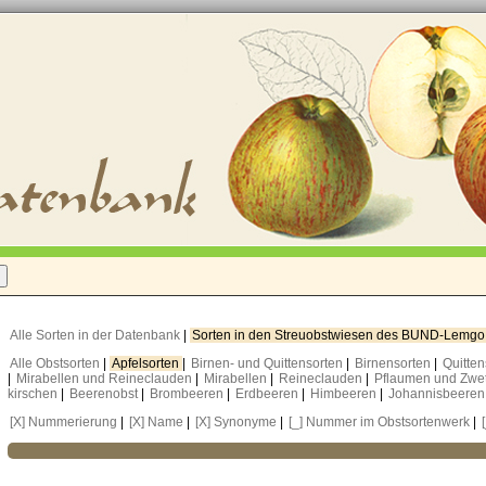
Alle Sorten in der Datenbank
|
Sorten in den Streuobstwiesen des BUND-Lemg
Alle Obstsorten
|
Apfelsorten
|
Birnen- und Quittensorten
|
Birnensorten
|
Quitte
|
Mirabellen und Reineclauden
|
Mirabellen
|
Reineclauden
|
Pflaumen und Zwe
kirschen
|
Beerenobst
|
Brombeeren
|
Erdbeeren
|
Himbeeren
|
Johannisbeere
[X] Nummerierung
|
[X] Name
|
[X] Synonyme
|
[_] Nummer im Obstsortenwerk
|