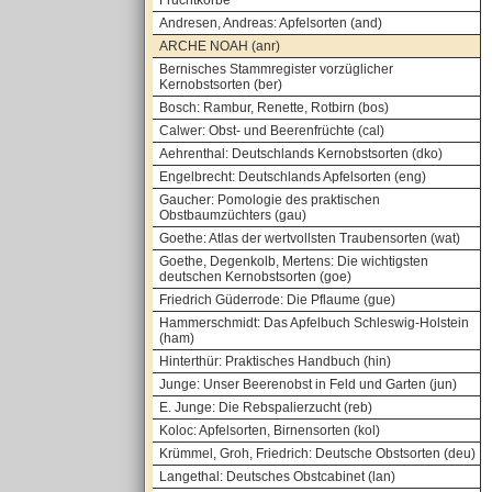
Fruchtkörbe
Andresen, Andreas: Apfelsorten (and)
ARCHE NOAH (anr)
Bernisches Stammregister vorzüglicher
Kernobstsorten (ber)
Bosch: Rambur, Renette, Rotbirn (bos)
Calwer: Obst- und Beerenfrüchte (cal)
Aehrenthal: Deutschlands Kernobstsorten (dko)
Engelbrecht: Deutschlands Apfelsorten (eng)
Gaucher: Pomologie des praktischen
Obstbaumzüchters (gau)
Goethe: Atlas der wertvollsten Traubensorten (wat)
Goethe, Degenkolb, Mertens: Die wichtigsten
deutschen Kernobstsorten (goe)
Friedrich Güderrode: Die Pflaume (gue)
Hammerschmidt: Das Apfelbuch Schleswig-Holstein
(ham)
Hinterthür: Praktisches Handbuch (hin)
Junge: Unser Beerenobst in Feld und Garten (jun)
E. Junge: Die Rebspalierzucht (reb)
Koloc: Apfelsorten, Birnensorten (kol)
Krümmel, Groh, Friedrich: Deutsche Obstsorten (deu)
Langethal: Deutsches Obstcabinet (lan)