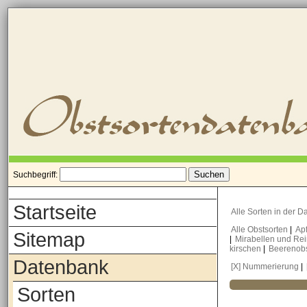
Suchbegriff:
Startseite
Alle Sorten in der 
Alle Obstsorten
|
Ap
Sitemap
|
Mirabellen und Re
kirschen
|
Beerenob
Datenbank
[X] Nummerierung
|
Sorten