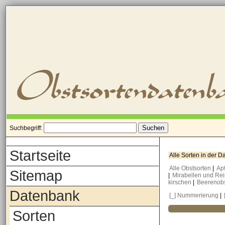
Suchbegriff:
Startseite
Alle Sorten in der 
Alle Obstsorten
|
Ap
Sitemap
|
Mirabellen und Re
kirschen
|
Beerenob
Datenbank
[_] Nummerierung
|
Sorten