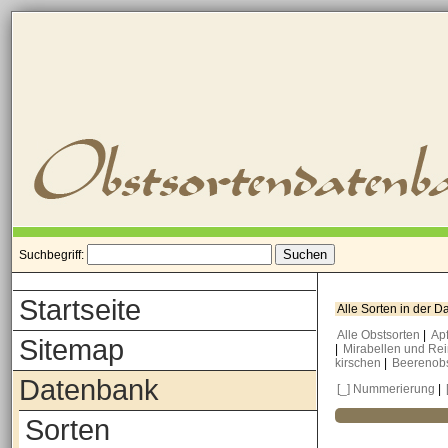
Suchbegriff:
Startseite
Alle Sorten in der 
Alle Obstsorten
|
Ap
Sitemap
|
Mirabellen und Re
kirschen
|
Beerenob
Datenbank
[_] Nummerierung
|
Sorten