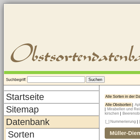
Suchbegriff:
Startseite
Alle Sorten in der 
Alle Obstsorten
|
Ap
Sitemap
|
Mirabellen und Re
kirschen
|
Beerenob
Datenbank
[_] Nummerierung
|
Sorten
Müller-Die