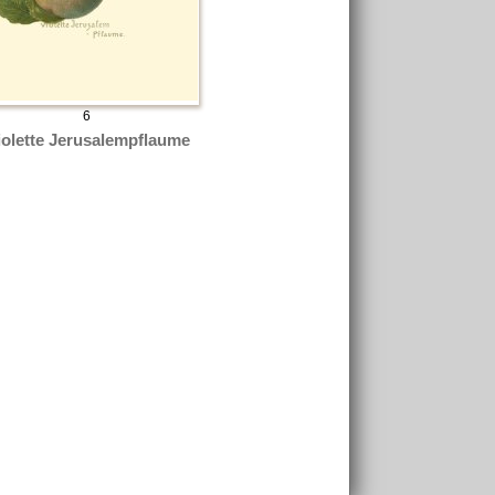
6
iolette Jerusalempflaume