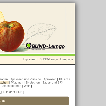
Impressum
|
BUND-Lemgo Homepage
o
|
nsorten
|
Aprikosen und Pfirsiche
|
Aprikosen
|
Pfirsiche
tschen
|
Pflaumen
|
Zwetschen
|
Sauer- und S??
n
|
Stachelbeeren
|
Wein
|
[_] ID in der OSDB
|
bau