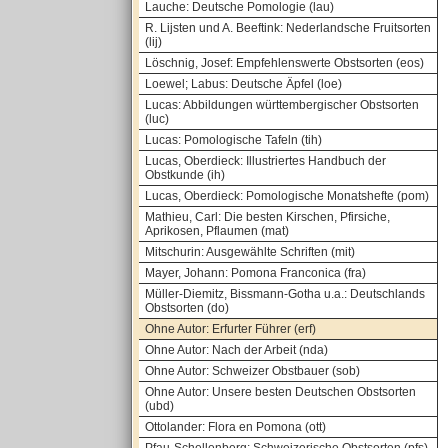
Lauche: Deutsche Pomologie (lau)
R. Lijsten und A. Beeftink: Nederlandsche Fruitsorten
(lij)
Löschnig, Josef: Empfehlenswerte Obstsorten (eos)
Loewel; Labus: Deutsche Äpfel (loe)
Lucas: Abbildungen württembergischer Obstsorten
(luc)
Lucas: Pomologische Tafeln (tih)
Lucas, Oberdieck: Illustriertes Handbuch der
Obstkunde (ih)
Lucas, Oberdieck: Pomologische Monatshefte (pom)
Mathieu, Carl: Die besten Kirschen, Pfirsiche,
Aprikosen, Pflaumen (mat)
Mitschurin: Ausgewählte Schriften (mit)
Mayer, Johann: Pomona Franconica (fra)
Müller-Diemitz, Bissmann-Gotha u.a.: Deutschlands
Obstsorten (do)
Ohne Autor: Erfurter Führer (erf)
Ohne Autor: Nach der Arbeit (nda)
Ohne Autor: Schweizer Obstbauer (sob)
Ohne Autor: Unsere besten Deutschen Obstsorten
(ubd)
Ottolander: Flora en Pomona (ott)