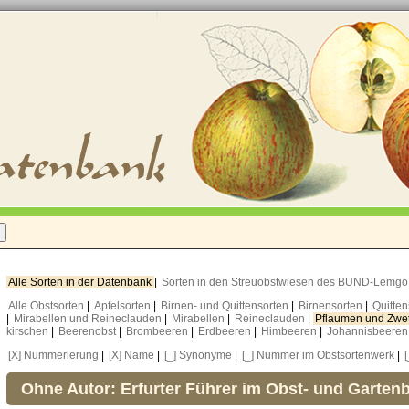
Alle Sorten in der Datenbank
|
Sorten in den Streuobstwiesen des BUND-Lemg
Alle Obstsorten
|
Apfelsorten
|
Birnen- und Quittensorten
|
Birnensorten
|
Quitte
|
Mirabellen und Reineclauden
|
Mirabellen
|
Reineclauden
|
Pflaumen und Zwe
kirschen
|
Beerenobst
|
Brombeeren
|
Erdbeeren
|
Himbeeren
|
Johannisbeere
[X] Nummerierung
|
[X] Name
|
[_] Synonyme
|
[_] Nummer im Obstsortenwerk
|
Ohne Autor: Erfurter Führer im Obst- und Garten