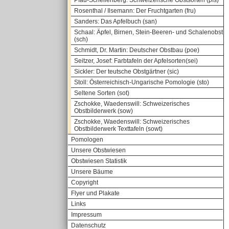
Pfau-Schellenberg: Schweizerische Obstsorten (pfs)
Rosenthal / Ilsemann: Der Fruchtgarten (fru)
Sanders: Das Apfelbuch (san)
Schaal: Äpfel, Birnen, Stein-Beeren- und Schalenobst
(sch)
Schmidt, Dr. Martin: Deutscher Obstbau (poe)
Seitzer, Josef: Farbtafeln der Apfelsorten(sei)
Sickler: Der teutsche Obstgärtner (sic)
Stoll: Österreichisch-Ungarische Pomologie (sto)
Seltene Sorten (sot)
Zschokke, Waedenswill: Schweizerisches
Obstbilderwerk (sow)
Zschokke, Waedenswill: Schweizerisches
Obstbilderwerk Texttafeln (sowt)
Pomologen
Unsere Obstwiesen
Obstwiesen Statistik
Unsere Bäume
Copyright
Flyer und Plakate
Links
Impressum
Datenschutz