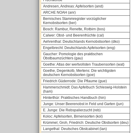
Fruchtkörbe
Andresen, Andreas: Apfelsorten (and)
ARCHE NOAH (anr)
Bernisches Stammregister vorzüglicher
Kernobstsorten (ber)
Bosch: Rambur, Renette, Rotbirn (bos)
Calwer: Obst- und Beerenfrüchte (cal)
Aehrenthal: Deutschlands Kernobstsorten (dko)
Engelbrecht: Deutschlands Apfelsorten (eng)
Gaucher: Pomologie des praktischen
Obstbaumzüchters (gau)
Goethe: Atlas der wertvollsten Traubensorten (wat)
Goethe, Degenkolb, Mertens: Die wichtigsten
deutschen Kernobstsorten (goe)
Friedrich Güderrode: Die Pflaume (gue)
Hammerschmidt: Das Apfelbuch Schleswig-Holstein
(ham)
Hinterthür: Praktisches Handbuch (hin)
Junge: Unser Beerenobst in Feld und Garten (jun)
E. Junge: Die Rebspalierzucht (reb)
Koloc: Apfelsorten, Birnensorten (kol)
Krümmel, Groh, Friedrich: Deutsche Obstsorten (deu)
Langethal: Deutsches Obstcabinet (lan)