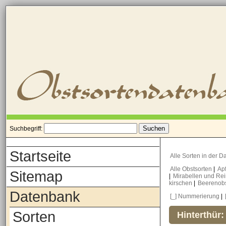
Suchbegriff:
Startseite
Alle Sorten in der 
Alle Obstsorten
|
Ap
Sitemap
|
Mirabellen und Re
kirschen
|
Beerenob
Datenbank
[_] Nummerierung
|
Sorten
Hinterthür