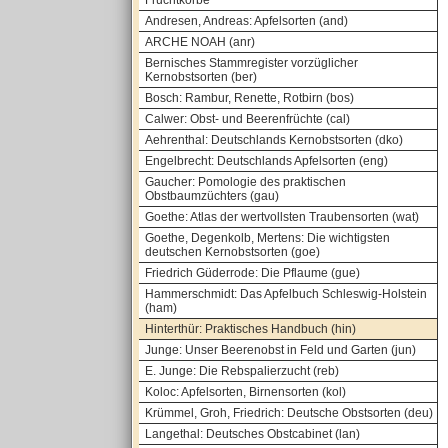
Fruchtkörbe
Andresen, Andreas: Apfelsorten (and)
ARCHE NOAH (anr)
Bernisches Stammregister vorzüglicher
Kernobstsorten (ber)
Bosch: Rambur, Renette, Rotbirn (bos)
Calwer: Obst- und Beerenfrüchte (cal)
Aehrenthal: Deutschlands Kernobstsorten (dko)
Engelbrecht: Deutschlands Apfelsorten (eng)
Gaucher: Pomologie des praktischen
Obstbaumzüchters (gau)
Goethe: Atlas der wertvollsten Traubensorten (wat)
Goethe, Degenkolb, Mertens: Die wichtigsten
deutschen Kernobstsorten (goe)
Friedrich Güderrode: Die Pflaume (gue)
Hammerschmidt: Das Apfelbuch Schleswig-Holstein
(ham)
Hinterthür: Praktisches Handbuch (hin)
Junge: Unser Beerenobst in Feld und Garten (jun)
E. Junge: Die Rebspalierzucht (reb)
Koloc: Apfelsorten, Birnensorten (kol)
Krümmel, Groh, Friedrich: Deutsche Obstsorten (deu)
Langethal: Deutsches Obstcabinet (lan)