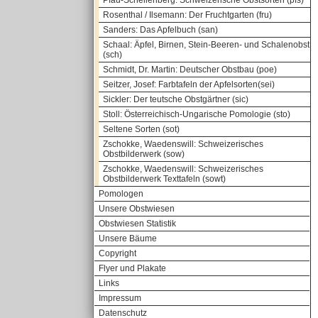
Pfau-Schellenberg: Schweizerische Obstsorten (pfs)
Rosenthal / Ilsemann: Der Fruchtgarten (fru)
Sanders: Das Apfelbuch (san)
Schaal: Äpfel, Birnen, Stein-Beeren- und Schalenobst
(sch)
Schmidt, Dr. Martin: Deutscher Obstbau (poe)
Seitzer, Josef: Farbtafeln der Apfelsorten(sei)
Sickler: Der teutsche Obstgärtner (sic)
Stoll: Österreichisch-Ungarische Pomologie (sto)
Seltene Sorten (sot)
Zschokke, Waedenswill: Schweizerisches
Obstbilderwerk (sow)
Zschokke, Waedenswill: Schweizerisches
Obstbilderwerk Texttafeln (sowt)
Pomologen
Unsere Obstwiesen
Obstwiesen Statistik
Unsere Bäume
Copyright
Flyer und Plakate
Links
Impressum
Datenschutz