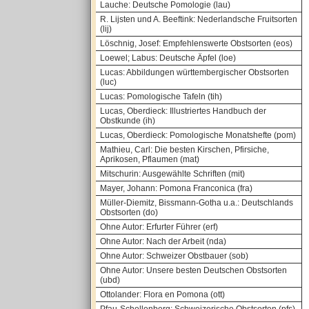
Lauche: Deutsche Pomologie (lau)
R. Lijsten und A. Beeftink: Nederlandsche Fruitsorten
(lij)
Löschnig, Josef: Empfehlenswerte Obstsorten (eos)
Loewel; Labus: Deutsche Äpfel (loe)
Lucas: Abbildungen württembergischer Obstsorten
(luc)
Lucas: Pomologische Tafeln (tih)
Lucas, Oberdieck: Illustriertes Handbuch der
Obstkunde (ih)
Lucas, Oberdieck: Pomologische Monatshefte (pom)
Mathieu, Carl: Die besten Kirschen, Pfirsiche,
Aprikosen, Pflaumen (mat)
Mitschurin: Ausgewählte Schriften (mit)
Mayer, Johann: Pomona Franconica (fra)
Müller-Diemitz, Bissmann-Gotha u.a.: Deutschlands
Obstsorten (do)
Ohne Autor: Erfurter Führer (erf)
Ohne Autor: Nach der Arbeit (nda)
Ohne Autor: Schweizer Obstbauer (sob)
Ohne Autor: Unsere besten Deutschen Obstsorten
(ubd)
Ottolander: Flora en Pomona (ott)