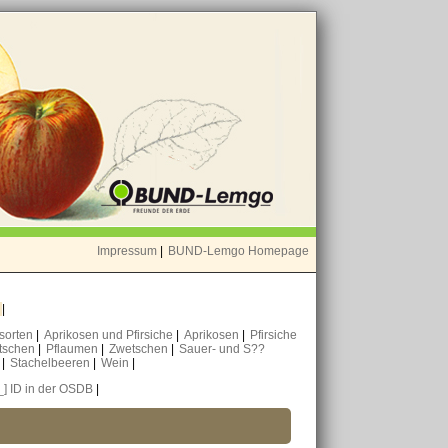
Impressum
|
BUND-Lemgo Homepage
o
|
nsorten
|
Aprikosen und Pfirsiche
|
Aprikosen
|
Pfirsiche
tschen
|
Pflaumen
|
Zwetschen
|
Sauer- und S??
n
|
Stachelbeeren
|
Wein
|
_] ID in der OSDB
|