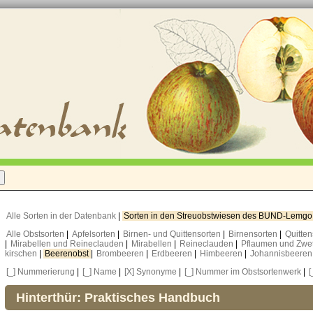
Alle Sorten in der Datenbank
|
Sorten in den Streuobstwiesen des BUND-Lemg
Alle Obstsorten
|
Apfelsorten
|
Birnen- und Quittensorten
|
Birnensorten
|
Quitte
|
Mirabellen und Reineclauden
|
Mirabellen
|
Reineclauden
|
Pflaumen und Zwe
kirschen
|
Beerenobst
|
Brombeeren
|
Erdbeeren
|
Himbeeren
|
Johannisbeere
[_] Nummerierung
|
[_] Name
|
[X] Synonyme
|
[_] Nummer im Obstsortenwerk
|
[
Hinterthür: Praktisches Handbuch