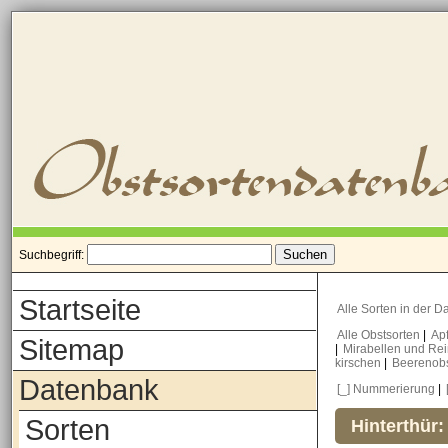
Suchbegriff:
Startseite
Alle Sorten in der 
Alle Obstsorten
|
Ap
Sitemap
|
Mirabellen und Re
kirschen
|
Beerenob
Datenbank
[_] Nummerierung
|
Sorten
Hinterthür