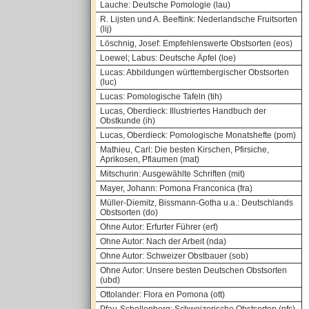
Lauche: Deutsche Pomologie (lau)
R. Lijsten und A. Beeftink: Nederlandsche Fruitsorten
(lij)
Löschnig, Josef: Empfehlenswerte Obstsorten (eos)
Loewel; Labus: Deutsche Äpfel (loe)
Lucas: Abbildungen württembergischer Obstsorten
(luc)
Lucas: Pomologische Tafeln (tih)
Lucas, Oberdieck: Illustriertes Handbuch der
Obstkunde (ih)
Lucas, Oberdieck: Pomologische Monatshefte (pom)
Mathieu, Carl: Die besten Kirschen, Pfirsiche,
Aprikosen, Pflaumen (mat)
Mitschurin: Ausgewählte Schriften (mit)
Mayer, Johann: Pomona Franconica (fra)
Müller-Diemitz, Bissmann-Gotha u.a.: Deutschlands
Obstsorten (do)
Ohne Autor: Erfurter Führer (erf)
Ohne Autor: Nach der Arbeit (nda)
Ohne Autor: Schweizer Obstbauer (sob)
Ohne Autor: Unsere besten Deutschen Obstsorten
(ubd)
Ottolander: Flora en Pomona (ott)