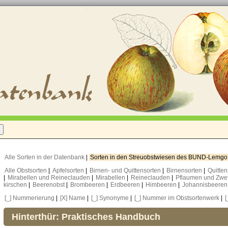
Alle Sorten in der Datenbank
|
Sorten in den Streuobstwiesen des BUND-Lemg
Alle Obstsorten
|
Apfelsorten
|
Birnen- und Quittensorten
|
Birnensorten
|
Quitte
|
Mirabellen und Reineclauden
|
Mirabellen
|
Reineclauden
|
Pflaumen und Zwe
kirschen
|
Beerenobst
|
Brombeeren
|
Erdbeeren
|
Himbeeren
|
Johannisbeere
[_] Nummerierung
|
[X] Name
|
[_] Synonyme
|
[_] Nummer im Obstsortenwerk
|
[
Hinterthür: Praktisches Handbuch