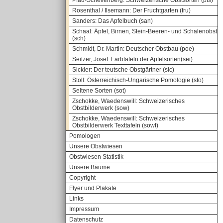
Pfau-Schellenberg: Schweizerische Obstsorten (pfs)
Rosenthal / Ilsemann: Der Fruchtgarten (fru)
Sanders: Das Apfelbuch (san)
Schaal: Äpfel, Birnen, Stein-Beeren- und Schalenobst
(sch)
Schmidt, Dr. Martin: Deutscher Obstbau (poe)
Seitzer, Josef: Farbtafeln der Apfelsorten(sei)
Sickler: Der teutsche Obstgärtner (sic)
Stoll: Österreichisch-Ungarische Pomologie (sto)
Seltene Sorten (sot)
Zschokke, Waedenswill: Schweizerisches
Obstbilderwerk (sow)
Zschokke, Waedenswill: Schweizerisches
Obstbilderwerk Texttafeln (sowt)
Pomologen
Unsere Obstwiesen
Obstwiesen Statistik
Unsere Bäume
Copyright
Flyer und Plakate
Links
Impressum
Datenschutz