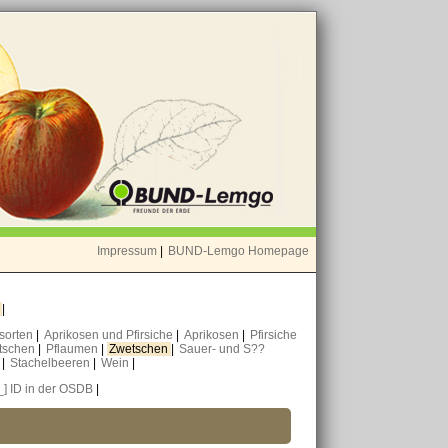
Impressum
|
BUND-Lemgo Homepage
o
|
nsorten
|
Aprikosen und Pfirsiche
|
Aprikosen
|
Pfirsiche
tschen
|
Pflaumen
|
Zwetschen
|
Sauer- und S??
n
|
Stachelbeeren
|
Wein
|
_] ID in der OSDB
|