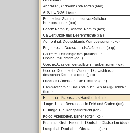
Fruchtkörbe
Andresen, Andreas: Apfelsorten (and)
ARCHE NOAH (anr)
Bernisches Stammregister vorzüglicher
Kernobstsorten (ber)
Bosch: Rambur, Renette, Rotbirn (bos)
Calwer: Obst- und Beerenfrüchte (cal)
Aehrenthal: Deutschlands Kernobstsorten (dko)
Engelbrecht: Deutschlands Apfelsorten (eng)
Gaucher: Pomologie des praktischen
Obstbaumzüchters (gau)
Goethe: Atlas der wertvollsten Traubensorten (wat)
Goethe, Degenkolb, Mertens: Die wichtigsten
deutschen Kernobstsorten (goe)
Friedrich Güderrode: Die Pflaume (gue)
Hammerschmidt: Das Apfelbuch Schleswig-Holstein
(ham)
Hinterthür: Praktisches Handbuch (hin)
Junge: Unser Beerenobst in Feld und Garten (jun)
E. Junge: Die Rebspalierzucht (reb)
Koloc: Apfelsorten, Birnensorten (kol)
Krümmel, Groh, Friedrich: Deutsche Obstsorten (deu)
Langethal: Deutsches Obstcabinet (lan)