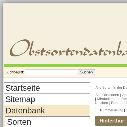
Suchbegriff:
Startseite
Alle Sorten in der 
Alle Obstsorten
|
Ap
Sitemap
|
Mirabellen und Re
kirschen
|
Beerenob
Datenbank
[_] Nummerierung
|
Sorten
Hinterthür