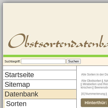
Suchbegriff:
Startseite
Alle Sorten in der 
Alle Obstsorten
|
Ap
Sitemap
|
Mirabellen und Re
kirschen
|
Beerenob
Datenbank
[X] Nummerierung
|
Sorten
Hinterthür