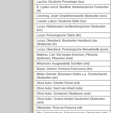
Lauche: Deutsche Pomologie (lau)
R. Lijsten und A. Beeftink: Nederlandsche Fruitsorten
(lij)
Löschnig, Josef: Empfehlenswerte Obstsorten (eos)
Loewel; Labus: Deutsche Äpfel (loe)
Lucas: Abbildungen württembergischer Obstsorten
(luc)
Lucas: Pomologische Tafeln (tih)
Lucas, Oberdieck: Illustriertes Handbuch der
Obstkunde (ih)
Lucas, Oberdieck: Pomologische Monatshefte (pom)
Mathieu, Carl: Die besten Kirschen, Pfirsiche,
Aprikosen, Pflaumen (mat)
Mitschurin: Ausgewählte Schriften (mit)
Mayer, Johann: Pomona Franconica (fra)
Müller-Diemitz, Bissmann-Gotha u.a.: Deutschlands
Obstsorten (do)
Ohne Autor: Erfurter Führer (erf)
Ohne Autor: Nach der Arbeit (nda)
Ohne Autor: Schweizer Obstbauer (sob)
Ohne Autor: Unsere besten Deutschen Obstsorten
(ubd)
Ottolander: Flora en Pomona (ott)