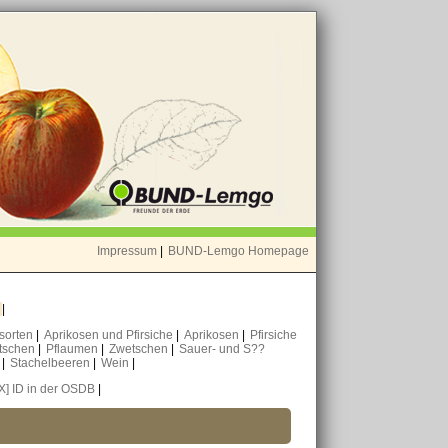
Impressum
|
BUND-Lemgo Homepage
o
|
nsorten
|
Aprikosen und Pfirsiche
|
Aprikosen
|
Pfirsiche
tschen
|
Pflaumen
|
Zwetschen
|
Sauer- und S??
n
|
Stachelbeeren
|
Wein
|
[X] ID in der OSDB
|