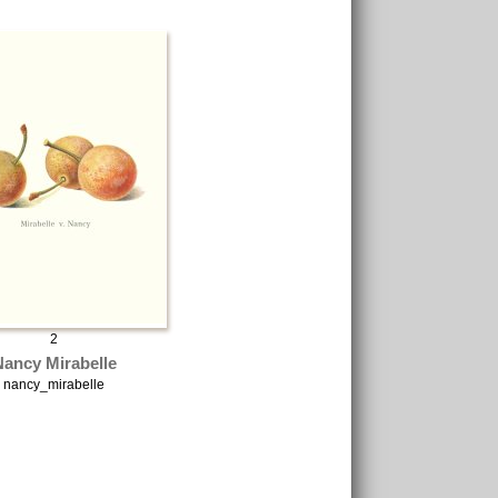
2
Nancy Mirabelle
nancy_mirabelle