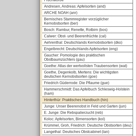
Fruchtkörbe
Andresen, Andreas: Apfelsorten (and)
ARCHE NOAH (anr)
Bernisches Stammregister vorzüglicher
Kernobstsorten (ber)
Bosch: Rambur, Renette, Rotbirn (bos)
Calwer: Obst- und Beerenfrüchte (cal)
Aehrenthal: Deutschlands Kernobstsorten (dko)
Engelbrecht: Deutschlands Apfelsorten (eng)
Gaucher: Pomologie des praktischen
Obstbaumzüchters (gau)
Goethe: Atlas der wertvollsten Traubensorten (wat)
Goethe, Degenkolb, Mertens: Die wichtigsten
deutschen Kernobstsorten (goe)
Friedrich Güderrode: Die Pflaume (gue)
Hammerschmidt: Das Apfelbuch Schleswig-Holstein
(ham)
Hinterthür: Praktisches Handbuch (hin)
Junge: Unser Beerenobst in Feld und Garten (jun)
E. Junge: Die Rebspalierzucht (reb)
Koloc: Apfelsorten, Birnensorten (kol)
Krümmel, Groh, Friedrich: Deutsche Obstsorten (deu)
Langethal: Deutsches Obstcabinet (lan)