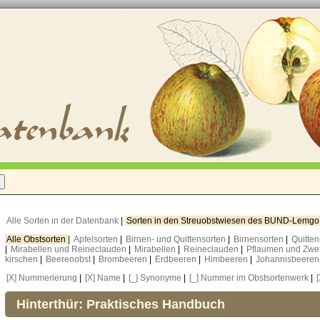
Alle Sorten in der Datenbank
|
Sorten in den Streuobstwiesen des BUND-Lemg
Alle Obstsorten
|
Apfelsorten
|
Birnen- und Quittensorten
|
Birnensorten
|
Quitte
|
Mirabellen und Reineclauden
|
Mirabellen
|
Reineclauden
|
Pflaumen und Zwe
kirschen
|
Beerenobst
|
Brombeeren
|
Erdbeeren
|
Himbeeren
|
Johannisbeere
[X] Nummerierung
|
[X] Name
|
[_] Synonyme
|
[_] Nummer im Obstsortenwerk
|
Hinterthür: Praktisches Handbuch