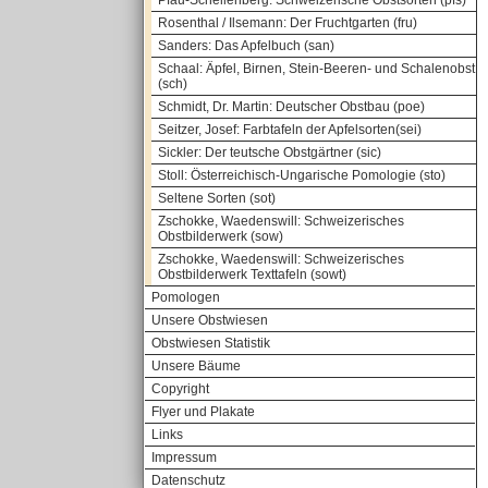
Pfau-Schellenberg: Schweizerische Obstsorten (pfs)
Rosenthal / Ilsemann: Der Fruchtgarten (fru)
Sanders: Das Apfelbuch (san)
Schaal: Äpfel, Birnen, Stein-Beeren- und Schalenobst
(sch)
Schmidt, Dr. Martin: Deutscher Obstbau (poe)
Seitzer, Josef: Farbtafeln der Apfelsorten(sei)
Sickler: Der teutsche Obstgärtner (sic)
Stoll: Österreichisch-Ungarische Pomologie (sto)
Seltene Sorten (sot)
Zschokke, Waedenswill: Schweizerisches
Obstbilderwerk (sow)
Zschokke, Waedenswill: Schweizerisches
Obstbilderwerk Texttafeln (sowt)
Pomologen
Unsere Obstwiesen
Obstwiesen Statistik
Unsere Bäume
Copyright
Flyer und Plakate
Links
Impressum
Datenschutz