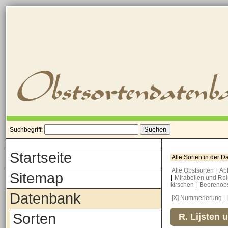
Suchbegriff:
Startseite
Alle Sorten in der 
Alle Obstsorten
|
Ap
Sitemap
|
Mirabellen und Re
kirschen
|
Beerenob
Datenbank
[X] Nummerierung
|
Sorten
R. Lijsten 