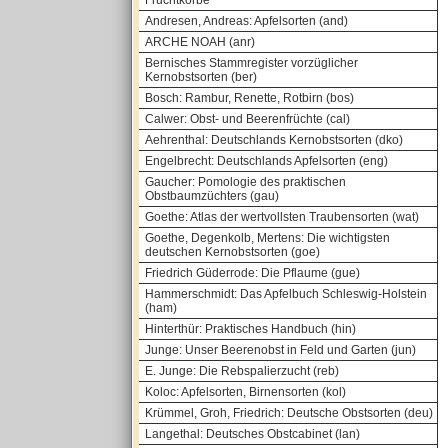
Fruchtkörbe
Andresen, Andreas: Apfelsorten (and)
ARCHE NOAH (anr)
Bernisches Stammregister vorzüglicher
Kernobstsorten (ber)
Bosch: Rambur, Renette, Rotbirn (bos)
Calwer: Obst- und Beerenfrüchte (cal)
Aehrenthal: Deutschlands Kernobstsorten (dko)
Engelbrecht: Deutschlands Apfelsorten (eng)
Gaucher: Pomologie des praktischen
Obstbaumzüchters (gau)
Goethe: Atlas der wertvollsten Traubensorten (wat)
Goethe, Degenkolb, Mertens: Die wichtigsten
deutschen Kernobstsorten (goe)
Friedrich Güderrode: Die Pflaume (gue)
Hammerschmidt: Das Apfelbuch Schleswig-Holstein
(ham)
Hinterthür: Praktisches Handbuch (hin)
Junge: Unser Beerenobst in Feld und Garten (jun)
E. Junge: Die Rebspalierzucht (reb)
Koloc: Apfelsorten, Birnensorten (kol)
Krümmel, Groh, Friedrich: Deutsche Obstsorten (deu)
Langethal: Deutsches Obstcabinet (lan)