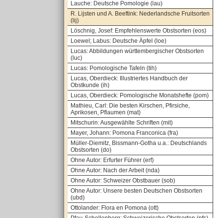
Lauche: Deutsche Pomologie (lau)
R. Lijsten und A. Beeftink: Nederlandsche Fruitsorten
(lij)
Löschnig, Josef: Empfehlenswerte Obstsorten (eos)
Loewel; Labus: Deutsche Äpfel (loe)
Lucas: Abbildungen württembergischer Obstsorten
(luc)
Lucas: Pomologische Tafeln (tih)
Lucas, Oberdieck: Illustriertes Handbuch der
Obstkunde (ih)
Lucas, Oberdieck: Pomologische Monatshefte (pom)
Mathieu, Carl: Die besten Kirschen, Pfirsiche,
Aprikosen, Pflaumen (mat)
Mitschurin: Ausgewählte Schriften (mit)
Mayer, Johann: Pomona Franconica (fra)
Müller-Diemitz, Bissmann-Gotha u.a.: Deutschlands
Obstsorten (do)
Ohne Autor: Erfurter Führer (erf)
Ohne Autor: Nach der Arbeit (nda)
Ohne Autor: Schweizer Obstbauer (sob)
Ohne Autor: Unsere besten Deutschen Obstsorten
(ubd)
Ottolander: Flora en Pomona (ott)