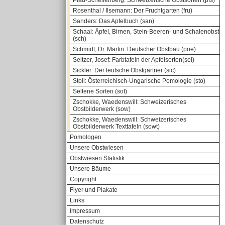
Pfau-Schellenberg: Schweizerische Obstsorten (pfs)
Rosenthal / Ilsemann: Der Fruchtgarten (fru)
Sanders: Das Apfelbuch (san)
Schaal: Äpfel, Birnen, Stein-Beeren- und Schalenobst
(sch)
Schmidt, Dr. Martin: Deutscher Obstbau (poe)
Seitzer, Josef: Farbtafeln der Apfelsorten(sei)
Sickler: Der teutsche Obstgärtner (sic)
Stoll: Österreichisch-Ungarische Pomologie (sto)
Seltene Sorten (sot)
Zschokke, Waedenswill: Schweizerisches
Obstbilderwerk (sow)
Zschokke, Waedenswill: Schweizerisches
Obstbilderwerk Texttafeln (sowt)
Pomologen
Unsere Obstwiesen
Obstwiesen Statistik
Unsere Bäume
Copyright
Flyer und Plakate
Links
Impressum
Datenschutz