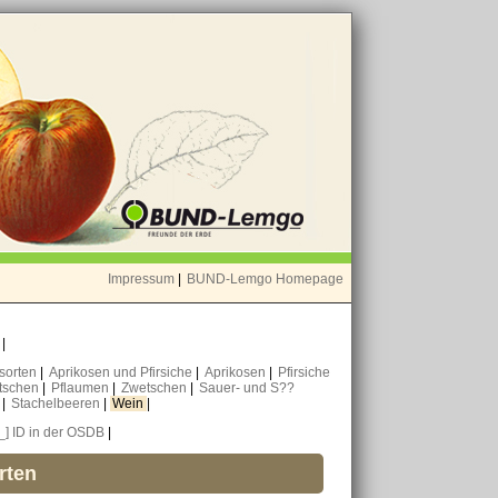
Impressum
|
BUND-Lemgo Homepage
o
|
nsorten
|
Aprikosen und Pfirsiche
|
Aprikosen
|
Pfirsiche
tschen
|
Pflaumen
|
Zwetschen
|
Sauer- und S??
n
|
Stachelbeeren
|
Wein
|
[_] ID in der OSDB
|
rten