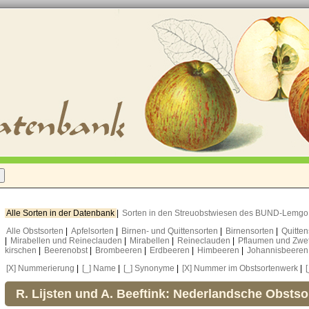
Alle Sorten in der Datenbank
|
Sorten in den Streuobstwiesen des BUND-Lemg
Alle Obstsorten
|
Apfelsorten
|
Birnen- und Quittensorten
|
Birnensorten
|
Quitte
|
Mirabellen und Reineclauden
|
Mirabellen
|
Reineclauden
|
Pflaumen und Zwe
kirschen
|
Beerenobst
|
Brombeeren
|
Erdbeeren
|
Himbeeren
|
Johannisbeere
[X] Nummerierung
|
[_] Name
|
[_] Synonyme
|
[X] Nummer im Obstsortenwerk
|
R. Lijsten und A. Beeftink: Nederlandsche Obstso