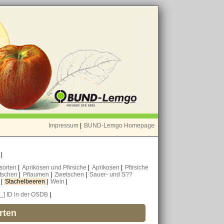
Impressum
|
BUND-Lemgo Homepage
o
|
nsorten
|
Aprikosen und Pfirsiche
|
Aprikosen
|
Pfirsiche
tschen
|
Pflaumen
|
Zwetschen
|
Sauer- und S??
n
|
Stachelbeeren
|
Wein
|
[_] ID in der OSDB
|
rten