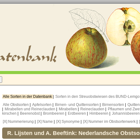
Alle Sorten in der Datenbank
|
Sorten in den Streuobstwiesen des BUND-Lemg
Alle Obstsorten
|
Apfelsorten
|
Birnen- und Quittensorten
|
Birnensorten
|
Quitte
|
Mirabellen und Reineclauden
|
Mirabellen
|
Reineclauden
|
Pflaumen und Zwe
kirschen
|
Beerenobst
|
Brombeeren
|
Erdbeeren
|
Himbeeren
|
Johannisbeere
[X] Nummerierung
|
[X] Name
|
[X] Synonyme
|
[X] Nummer im Obstsortenwerk
|
R. Lijsten und A. Beeftink: Nederlandsche Obstso