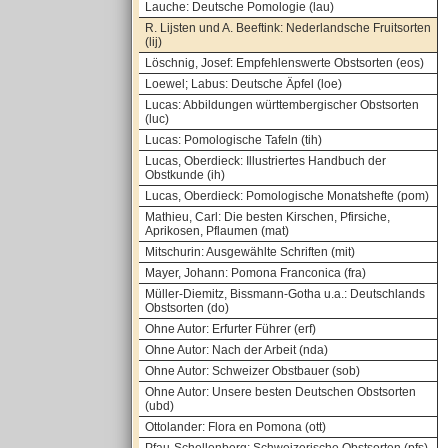
Lauche: Deutsche Pomologie (lau)
R. Lijsten und A. Beeftink: Nederlandsche Fruitsorten
(lij)
Löschnig, Josef: Empfehlenswerte Obstsorten (eos)
Loewel; Labus: Deutsche Äpfel (loe)
Lucas: Abbildungen württembergischer Obstsorten
(luc)
Lucas: Pomologische Tafeln (tih)
Lucas, Oberdieck: Illustriertes Handbuch der
Obstkunde (ih)
Lucas, Oberdieck: Pomologische Monatshefte (pom)
Mathieu, Carl: Die besten Kirschen, Pfirsiche,
Aprikosen, Pflaumen (mat)
Mitschurin: Ausgewählte Schriften (mit)
Mayer, Johann: Pomona Franconica (fra)
Müller-Diemitz, Bissmann-Gotha u.a.: Deutschlands
Obstsorten (do)
Ohne Autor: Erfurter Führer (erf)
Ohne Autor: Nach der Arbeit (nda)
Ohne Autor: Schweizer Obstbauer (sob)
Ohne Autor: Unsere besten Deutschen Obstsorten
(ubd)
Ottolander: Flora en Pomona (ott)