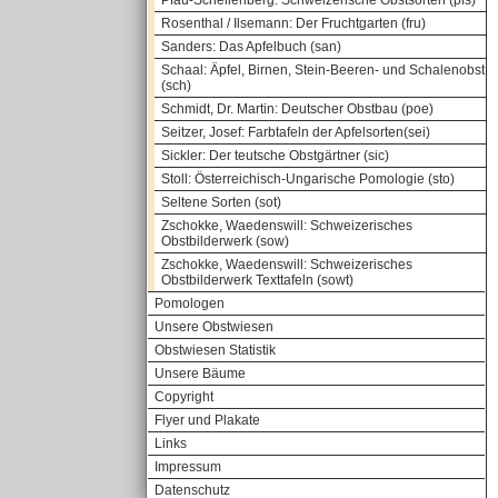
Pfau-Schellenberg: Schweizerische Obstsorten (pfs)
Rosenthal / Ilsemann: Der Fruchtgarten (fru)
Sanders: Das Apfelbuch (san)
Schaal: Äpfel, Birnen, Stein-Beeren- und Schalenobst
(sch)
Schmidt, Dr. Martin: Deutscher Obstbau (poe)
Seitzer, Josef: Farbtafeln der Apfelsorten(sei)
Sickler: Der teutsche Obstgärtner (sic)
Stoll: Österreichisch-Ungarische Pomologie (sto)
Seltene Sorten (sot)
Zschokke, Waedenswill: Schweizerisches
Obstbilderwerk (sow)
Zschokke, Waedenswill: Schweizerisches
Obstbilderwerk Texttafeln (sowt)
Pomologen
Unsere Obstwiesen
Obstwiesen Statistik
Unsere Bäume
Copyright
Flyer und Plakate
Links
Impressum
Datenschutz