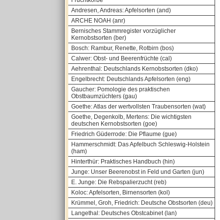
Fruchtkörbe
Andresen, Andreas: Apfelsorten (and)
ARCHE NOAH (anr)
Bernisches Stammregister vorzüglicher
Kernobstsorten (ber)
Bosch: Rambur, Renette, Rotbirn (bos)
Calwer: Obst- und Beerenfrüchte (cal)
Aehrenthal: Deutschlands Kernobstsorten (dko)
Engelbrecht: Deutschlands Apfelsorten (eng)
Gaucher: Pomologie des praktischen
Obstbaumzüchters (gau)
Goethe: Atlas der wertvollsten Traubensorten (wat)
Goethe, Degenkolb, Mertens: Die wichtigsten
deutschen Kernobstsorten (goe)
Friedrich Güderrode: Die Pflaume (gue)
Hammerschmidt: Das Apfelbuch Schleswig-Holstein
(ham)
Hinterthür: Praktisches Handbuch (hin)
Junge: Unser Beerenobst in Feld und Garten (jun)
E. Junge: Die Rebspalierzucht (reb)
Koloc: Apfelsorten, Birnensorten (kol)
Krümmel, Groh, Friedrich: Deutsche Obstsorten (deu)
Langethal: Deutsches Obstcabinet (lan)