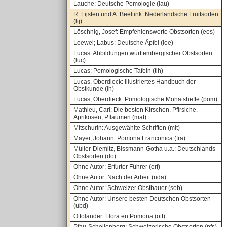
Lauche: Deutsche Pomologie (lau)
R. Lijsten und A. Beeftink: Nederlandsche Fruitsorten
(lij)
Löschnig, Josef: Empfehlenswerte Obstsorten (eos)
Loewel; Labus: Deutsche Äpfel (loe)
Lucas: Abbildungen württembergischer Obstsorten
(luc)
Lucas: Pomologische Tafeln (tih)
Lucas, Oberdieck: Illustriertes Handbuch der
Obstkunde (ih)
Lucas, Oberdieck: Pomologische Monatshefte (pom)
Mathieu, Carl: Die besten Kirschen, Pfirsiche,
Aprikosen, Pflaumen (mat)
Mitschurin: Ausgewählte Schriften (mit)
Mayer, Johann: Pomona Franconica (fra)
Müller-Diemitz, Bissmann-Gotha u.a.: Deutschlands
Obstsorten (do)
Ohne Autor: Erfurter Führer (erf)
Ohne Autor: Nach der Arbeit (nda)
Ohne Autor: Schweizer Obstbauer (sob)
Ohne Autor: Unsere besten Deutschen Obstsorten
(ubd)
Ottolander: Flora en Pomona (ott)