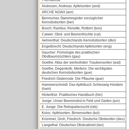
Fruchtkörbe
Andresen, Andreas: Apfelsorten (and)
ARCHE NOAH (anr)
Bernisches Stammregister vorzüglicher
Kernobstsorten (ber)
Bosch: Rambur, Renette, Rotbirn (bos)
Calwer: Obst- und Beerenfrüchte (cal)
Aehrenthal: Deutschlands Kernobstsorten (dko)
Engelbrecht: Deutschlands Apfelsorten (eng)
Gaucher: Pomologie des praktischen
Obstbaumzüchters (gau)
Goethe: Atlas der wertvollsten Traubensorten (wat)
Goethe, Degenkolb, Mertens: Die wichtigsten
deutschen Kernobstsorten (goe)
Friedrich Güderrode: Die Pflaume (gue)
Hammerschmidt: Das Apfelbuch Schleswig-Holstein
(ham)
Hinterthür: Praktisches Handbuch (hin)
Junge: Unser Beerenobst in Feld und Garten (jun)
E. Junge: Die Rebspalierzucht (reb)
Koloc: Apfelsorten, Birnensorten (kol)
Krümmel, Groh, Friedrich: Deutsche Obstsorten (deu)
Langethal: Deutsches Obstcabinet (lan)