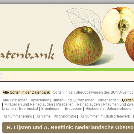
Alle Sorten in der Datenbank
|
Sorten in den Streuobstwiesen des BUND-Lemg
Alle Obstsorten
|
Apfelsorten
|
Birnen- und Quittensorten
|
Birnensorten
|
Quitte
|
Mirabellen und Reineclauden
|
Mirabellen
|
Reineclauden
|
Pflaumen und Zwe
kirschen
|
Beerenobst
|
Brombeeren
|
Erdbeeren
|
Himbeeren
|
Johannisbeere
[X] Nummerierung
|
[X] Name
|
[X] Synonyme
|
[X] Nummer im Obstsortenwerk
|
R. Lijsten und A. Beeftink: Nederlandsche Obstso