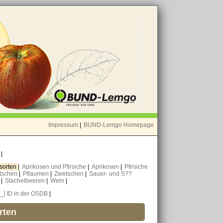
Impressum
|
BUND-Lemgo Homepage
o
|
nsorten
|
Aprikosen und Pfirsiche
|
Aprikosen
|
Pfirsiche
tschen
|
Pflaumen
|
Zwetschen
|
Sauer- und S??
n
|
Stachelbeeren
|
Wein
|
[_] ID in der OSDB
|
rten