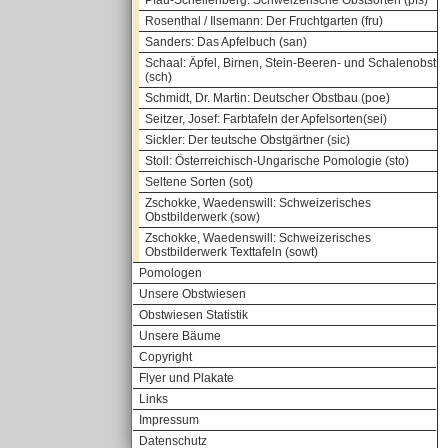
Pfau-Schellenberg: Schweizerische Obstsorten (pfs)
Rosenthal / Ilsemann: Der Fruchtgarten (fru)
Sanders: Das Apfelbuch (san)
Schaal: Äpfel, Birnen, Stein-Beeren- und Schalenobst
(sch)
Schmidt, Dr. Martin: Deutscher Obstbau (poe)
Seitzer, Josef: Farbtafeln der Apfelsorten(sei)
Sickler: Der teutsche Obstgärtner (sic)
Stoll: Österreichisch-Ungarische Pomologie (sto)
Seltene Sorten (sot)
Zschokke, Waedenswill: Schweizerisches
Obstbilderwerk (sow)
Zschokke, Waedenswill: Schweizerisches
Obstbilderwerk Texttafeln (sowt)
Pomologen
Unsere Obstwiesen
Obstwiesen Statistik
Unsere Bäume
Copyright
Flyer und Plakate
Links
Impressum
Datenschutz