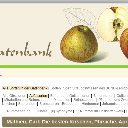
Alle Sorten in der Datenbank
|
Sorten in den Streuobstwiesen des BUND-Lemg
Alle Obstsorten
|
Apfelsorten
|
Birnen- und Quittensorten
|
Birnensorten
|
Quitte
|
Mirabellen und Reineclauden
|
Mirabellen
|
Reineclauden
|
Pflaumen und Zwe
kirschen
|
Beerenobst
|
Brombeeren
|
Erdbeeren
|
Himbeeren
|
Johannisbeere
[_] Nummerierung
|
[_] Name
|
[X] Synonyme
|
[_] Nummer im Obstsortenwerk
|
[
Mathieu, Carl: Die besten Kirschen, Pfirsiche, Ap