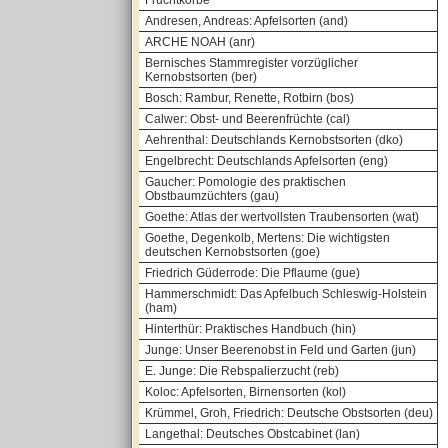
Fruchtkörbe
Andresen, Andreas: Apfelsorten (and)
ARCHE NOAH (anr)
Bernisches Stammregister vorzüglicher
Kernobstsorten (ber)
Bosch: Rambur, Renette, Rotbirn (bos)
Calwer: Obst- und Beerenfrüchte (cal)
Aehrenthal: Deutschlands Kernobstsorten (dko)
Engelbrecht: Deutschlands Apfelsorten (eng)
Gaucher: Pomologie des praktischen
Obstbaumzüchters (gau)
Goethe: Atlas der wertvollsten Traubensorten (wat)
Goethe, Degenkolb, Mertens: Die wichtigsten
deutschen Kernobstsorten (goe)
Friedrich Güderrode: Die Pflaume (gue)
Hammerschmidt: Das Apfelbuch Schleswig-Holstein
(ham)
Hinterthür: Praktisches Handbuch (hin)
Junge: Unser Beerenobst in Feld und Garten (jun)
E. Junge: Die Rebspalierzucht (reb)
Koloc: Apfelsorten, Birnensorten (kol)
Krümmel, Groh, Friedrich: Deutsche Obstsorten (deu)
Langethal: Deutsches Obstcabinet (lan)