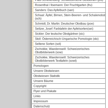
Pfau-Schellenberg: Schweizerische Obstsorten (pfs)
Rosenthal / Ilsemann: Der Fruchtgarten (fru)
Sanders: Das Apfelbuch (san)
Schaal: Äpfel, Birnen, Stein-Beeren- und Schalenobst
(sch)
Schmidt, Dr. Martin: Deutscher Obstbau (poe)
Seitzer, Josef: Farbtafeln der Apfelsorten(sei)
Sickler: Der teutsche Obstgärtner (sic)
Stoll: Österreichisch-Ungarische Pomologie (sto)
Seltene Sorten (sot)
Zschokke, Waedenswill: Schweizerisches
Obstbilderwerk (sow)
Zschokke, Waedenswill: Schweizerisches
Obstbilderwerk Texttafeln (sowt)
Pomologen
Unsere Obstwiesen
Obstwiesen Statistik
Unsere Bäume
Copyright
Flyer und Plakate
Links
Impressum
Datenschutz