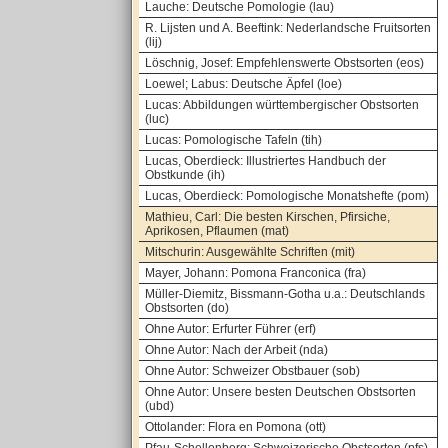
Lauche: Deutsche Pomologie (lau)
R. Lijsten und A. Beeftink: Nederlandsche Fruitsorten
(lij)
Löschnig, Josef: Empfehlenswerte Obstsorten (eos)
Loewel; Labus: Deutsche Äpfel (loe)
Lucas: Abbildungen württembergischer Obstsorten
(luc)
Lucas: Pomologische Tafeln (tih)
Lucas, Oberdieck: Illustriertes Handbuch der
Obstkunde (ih)
Lucas, Oberdieck: Pomologische Monatshefte (pom)
Mathieu, Carl: Die besten Kirschen, Pfirsiche,
Aprikosen, Pflaumen (mat)
Mitschurin: Ausgewählte Schriften (mit)
Mayer, Johann: Pomona Franconica (fra)
Müller-Diemitz, Bissmann-Gotha u.a.: Deutschlands
Obstsorten (do)
Ohne Autor: Erfurter Führer (erf)
Ohne Autor: Nach der Arbeit (nda)
Ohne Autor: Schweizer Obstbauer (sob)
Ohne Autor: Unsere besten Deutschen Obstsorten
(ubd)
Ottolander: Flora en Pomona (ott)