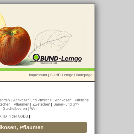
Impressum
|
BUND-Lemgo Homepage
o
|
nsorten
|
Aprikosen und Pfirsiche
|
Aprikosen
|
Pfirsiche
tschen
|
Pflaumen
|
Zwetschen
|
Sauer- und S??
n
|
Stachelbeeren
|
Wein
|
X] ID in der OSDB
|
rikosen, Pflaumen