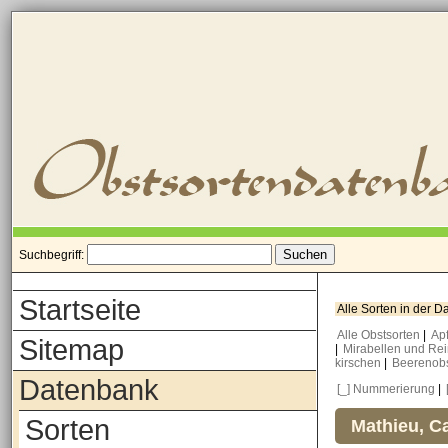
Suchbegriff:
Startseite
Alle Sorten in der 
Alle Obstsorten
|
Ap
Sitemap
|
Mirabellen und Re
kirschen
|
Beerenob
Datenbank
[_] Nummerierung
|
Sorten
Mathieu, Ca