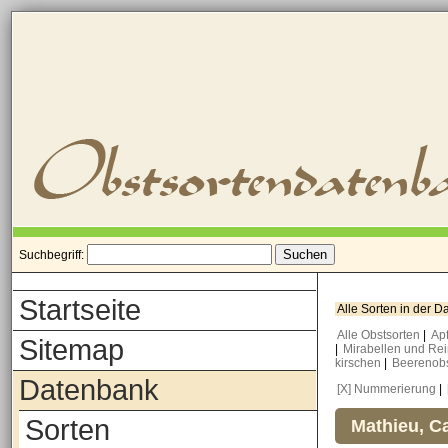
Suchbegriff:
Startseite
Alle Sorten in der 
Alle Obstsorten
|
Ap
Sitemap
|
Mirabellen und Re
kirschen
|
Beerenob
Datenbank
[X] Nummerierung
|
Sorten
Mathieu, Ca