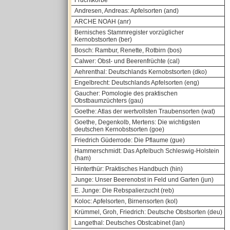
Fruchtkörbe
Andresen, Andreas: Apfelsorten (and)
ARCHE NOAH (anr)
Bernisches Stammregister vorzüglicher
Kernobstsorten (ber)
Bosch: Rambur, Renette, Rotbirn (bos)
Calwer: Obst- und Beerenfrüchte (cal)
Aehrenthal: Deutschlands Kernobstsorten (dko)
Engelbrecht: Deutschlands Apfelsorten (eng)
Gaucher: Pomologie des praktischen
Obstbaumzüchters (gau)
Goethe: Atlas der wertvollsten Traubensorten (wat)
Goethe, Degenkolb, Mertens: Die wichtigsten
deutschen Kernobstsorten (goe)
Friedrich Güderrode: Die Pflaume (gue)
Hammerschmidt: Das Apfelbuch Schleswig-Holstein
(ham)
Hinterthür: Praktisches Handbuch (hin)
Junge: Unser Beerenobst in Feld und Garten (jun)
E. Junge: Die Rebspalierzucht (reb)
Koloc: Apfelsorten, Birnensorten (kol)
Krümmel, Groh, Friedrich: Deutsche Obstsorten (deu)
Langethal: Deutsches Obstcabinet (lan)