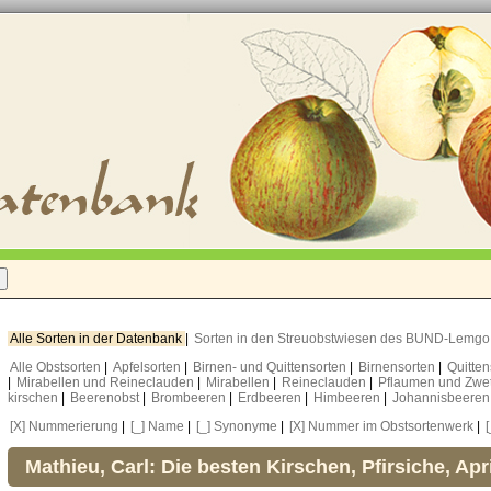
Alle Sorten in der Datenbank
|
Sorten in den Streuobstwiesen des BUND-Lemg
Alle Obstsorten
|
Apfelsorten
|
Birnen- und Quittensorten
|
Birnensorten
|
Quitte
|
Mirabellen und Reineclauden
|
Mirabellen
|
Reineclauden
|
Pflaumen und Zwe
kirschen
|
Beerenobst
|
Brombeeren
|
Erdbeeren
|
Himbeeren
|
Johannisbeere
[X] Nummerierung
|
[_] Name
|
[_] Synonyme
|
[X] Nummer im Obstsortenwerk
|
Mathieu, Carl: Die besten Kirschen, Pfirsiche, Ap