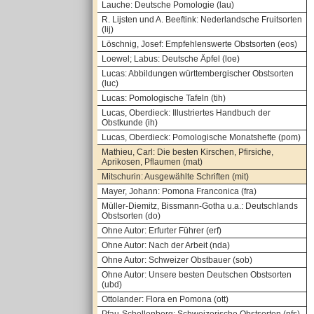
Lauche: Deutsche Pomologie (lau)
R. Lijsten und A. Beeftink: Nederlandsche Fruitsorten
(lij)
Löschnig, Josef: Empfehlenswerte Obstsorten (eos)
Loewel; Labus: Deutsche Äpfel (loe)
Lucas: Abbildungen württembergischer Obstsorten
(luc)
Lucas: Pomologische Tafeln (tih)
Lucas, Oberdieck: Illustriertes Handbuch der
Obstkunde (ih)
Lucas, Oberdieck: Pomologische Monatshefte (pom)
Mathieu, Carl: Die besten Kirschen, Pfirsiche,
Aprikosen, Pflaumen (mat)
Mitschurin: Ausgewählte Schriften (mit)
Mayer, Johann: Pomona Franconica (fra)
Müller-Diemitz, Bissmann-Gotha u.a.: Deutschlands
Obstsorten (do)
Ohne Autor: Erfurter Führer (erf)
Ohne Autor: Nach der Arbeit (nda)
Ohne Autor: Schweizer Obstbauer (sob)
Ohne Autor: Unsere besten Deutschen Obstsorten
(ubd)
Ottolander: Flora en Pomona (ott)