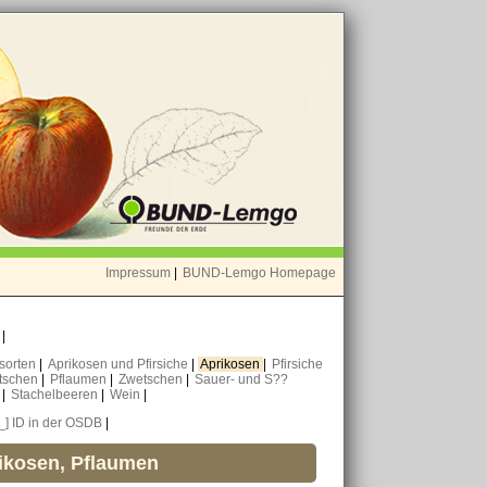
Impressum
|
BUND-Lemgo Homepage
o
|
nsorten
|
Aprikosen und Pfirsiche
|
Aprikosen
|
Pfirsiche
tschen
|
Pflaumen
|
Zwetschen
|
Sauer- und S??
n
|
Stachelbeeren
|
Wein
|
[_] ID in der OSDB
|
rikosen, Pflaumen