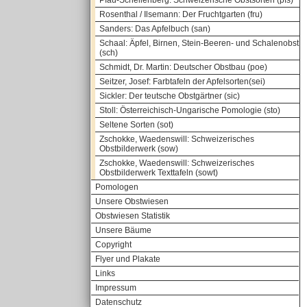
Pfau-Schellenberg: Schweizerische Obstsorten (pfs)
Rosenthal / Ilsemann: Der Fruchtgarten (fru)
Sanders: Das Apfelbuch (san)
Schaal: Äpfel, Birnen, Stein-Beeren- und Schalenobst
(sch)
Schmidt, Dr. Martin: Deutscher Obstbau (poe)
Seitzer, Josef: Farbtafeln der Apfelsorten(sei)
Sickler: Der teutsche Obstgärtner (sic)
Stoll: Österreichisch-Ungarische Pomologie (sto)
Seltene Sorten (sot)
Zschokke, Waedenswill: Schweizerisches
Obstbilderwerk (sow)
Zschokke, Waedenswill: Schweizerisches
Obstbilderwerk Texttafeln (sowt)
Pomologen
Unsere Obstwiesen
Obstwiesen Statistik
Unsere Bäume
Copyright
Flyer und Plakate
Links
Impressum
Datenschutz