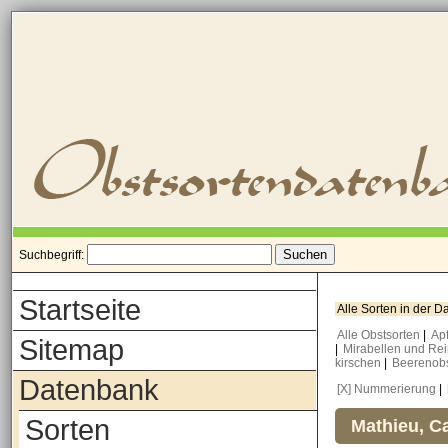
Suchbegriff:
Startseite
Alle Sorten in der 
Alle Obstsorten
|
Ap
Sitemap
|
Mirabellen und Re
kirschen
|
Beerenob
Datenbank
[X] Nummerierung
|
Sorten
Mathieu, Ca