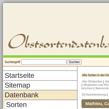
Suchbegriff:
Startseite
Alle Sorten in der 
Alle Obstsorten
|
Ap
Sitemap
|
Mirabellen und Re
kirschen
|
Beerenob
Datenbank
[X] Nummerierung
|
Sorten
Mathieu, Ca