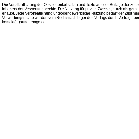
Die Veröffentlichung der Obstsortenfarbtafeln und Texte aus der Beilage der Zeits
Inhabers der Verwertungsrechte. Die Nutzung für private Zwecke, durch als gemei
erlaubt. Jede Veröffentlichung und/oder gewerbliche Nutzung bedarf der Zustim
Verwertungsrechte wurden vom Rechtsnachfolger des Verlags durch Vertrag über
kontakt(at)bund-lemgo.de.