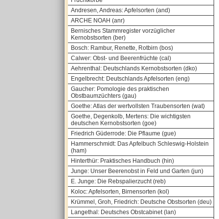
Fruchtkörbe
Andresen, Andreas: Apfelsorten (and)
ARCHE NOAH (anr)
Bernisches Stammregister vorzüglicher
Kernobstsorten (ber)
Bosch: Rambur, Renette, Rotbirn (bos)
Calwer: Obst- und Beerenfrüchte (cal)
Aehrenthal: Deutschlands Kernobstsorten (dko)
Engelbrecht: Deutschlands Apfelsorten (eng)
Gaucher: Pomologie des praktischen
Obstbaumzüchters (gau)
Goethe: Atlas der wertvollsten Traubensorten (wat)
Goethe, Degenkolb, Mertens: Die wichtigsten
deutschen Kernobstsorten (goe)
Friedrich Güderrode: Die Pflaume (gue)
Hammerschmidt: Das Apfelbuch Schleswig-Holstein
(ham)
Hinterthür: Praktisches Handbuch (hin)
Junge: Unser Beerenobst in Feld und Garten (jun)
E. Junge: Die Rebspalierzucht (reb)
Koloc: Apfelsorten, Birnensorten (kol)
Krümmel, Groh, Friedrich: Deutsche Obstsorten (deu)
Langethal: Deutsches Obstcabinet (lan)