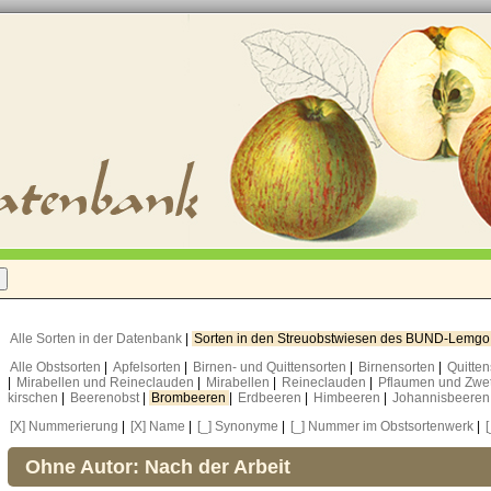
Alle Sorten in der Datenbank
|
Sorten in den Streuobstwiesen des BUND-Lemg
Alle Obstsorten
|
Apfelsorten
|
Birnen- und Quittensorten
|
Birnensorten
|
Quitte
|
Mirabellen und Reineclauden
|
Mirabellen
|
Reineclauden
|
Pflaumen und Zwe
kirschen
|
Beerenobst
|
Brombeeren
|
Erdbeeren
|
Himbeeren
|
Johannisbeere
[X] Nummerierung
|
[X] Name
|
[_] Synonyme
|
[_] Nummer im Obstsortenwerk
|
Ohne Autor: Nach der Arbeit