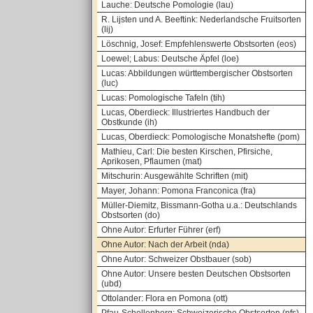
Lauche: Deutsche Pomologie (lau)
R. Lijsten und A. Beeftink: Nederlandsche Fruitsorten
(lij)
Löschnig, Josef: Empfehlenswerte Obstsorten (eos)
Loewel; Labus: Deutsche Äpfel (loe)
Lucas: Abbildungen württembergischer Obstsorten
(luc)
Lucas: Pomologische Tafeln (tih)
Lucas, Oberdieck: Illustriertes Handbuch der
Obstkunde (ih)
Lucas, Oberdieck: Pomologische Monatshefte (pom)
Mathieu, Carl: Die besten Kirschen, Pfirsiche,
Aprikosen, Pflaumen (mat)
Mitschurin: Ausgewählte Schriften (mit)
Mayer, Johann: Pomona Franconica (fra)
Müller-Diemitz, Bissmann-Gotha u.a.: Deutschlands
Obstsorten (do)
Ohne Autor: Erfurter Führer (erf)
Ohne Autor: Nach der Arbeit (nda)
Ohne Autor: Schweizer Obstbauer (sob)
Ohne Autor: Unsere besten Deutschen Obstsorten
(ubd)
Ottolander: Flora en Pomona (ott)