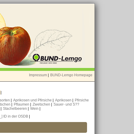
Impressum
|
BUND-Lemgo Homepage
o
|
nsorten
|
Aprikosen und Pfirsiche
|
Aprikosen
|
Pfirsiche
tschen
|
Pflaumen
|
Zwetschen
|
Sauer- und S??
n
|
Stachelbeeren
|
Wein
|
[_] ID in der OSDB
|