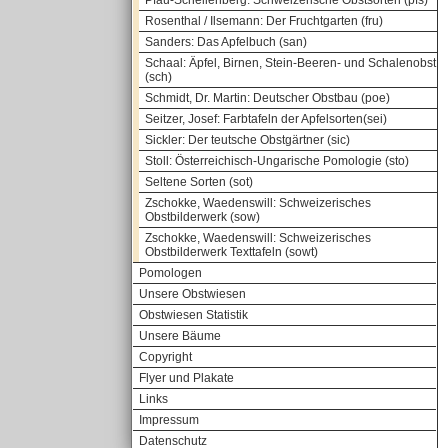
Pfau-Schellenberg: Schweizerische Obstsorten (pfs)
Rosenthal / Ilsemann: Der Fruchtgarten (fru)
Sanders: Das Apfelbuch (san)
Schaal: Äpfel, Birnen, Stein-Beeren- und Schalenobst
(sch)
Schmidt, Dr. Martin: Deutscher Obstbau (poe)
Seitzer, Josef: Farbtafeln der Apfelsorten(sei)
Sickler: Der teutsche Obstgärtner (sic)
Stoll: Österreichisch-Ungarische Pomologie (sto)
Seltene Sorten (sot)
Zschokke, Waedenswill: Schweizerisches
Obstbilderwerk (sow)
Zschokke, Waedenswill: Schweizerisches
Obstbilderwerk Texttafeln (sowt)
Pomologen
Unsere Obstwiesen
Obstwiesen Statistik
Unsere Bäume
Copyright
Flyer und Plakate
Links
Impressum
Datenschutz