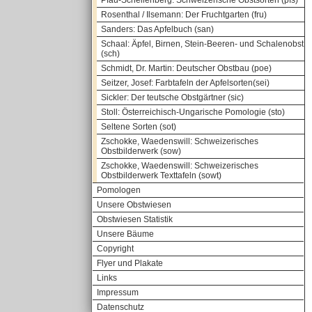
Pfau-Schellenberg: Schweizerische Obstsorten (pfs)
Rosenthal / Ilsemann: Der Fruchtgarten (fru)
Sanders: Das Apfelbuch (san)
Schaal: Äpfel, Birnen, Stein-Beeren- und Schalenobst
(sch)
Schmidt, Dr. Martin: Deutscher Obstbau (poe)
Seitzer, Josef: Farbtafeln der Apfelsorten(sei)
Sickler: Der teutsche Obstgärtner (sic)
Stoll: Österreichisch-Ungarische Pomologie (sto)
Seltene Sorten (sot)
Zschokke, Waedenswill: Schweizerisches
Obstbilderwerk (sow)
Zschokke, Waedenswill: Schweizerisches
Obstbilderwerk Texttafeln (sowt)
Pomologen
Unsere Obstwiesen
Obstwiesen Statistik
Unsere Bäume
Copyright
Flyer und Plakate
Links
Impressum
Datenschutz