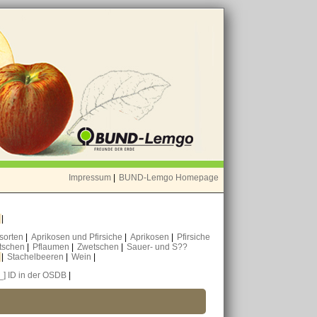
Impressum
|
BUND-Lemgo Homepage
o
|
nsorten
|
Aprikosen und Pfirsiche
|
Aprikosen
|
Pfirsiche
tschen
|
Pflaumen
|
Zwetschen
|
Sauer- und S??
n
|
Stachelbeeren
|
Wein
|
[_] ID in der OSDB
|