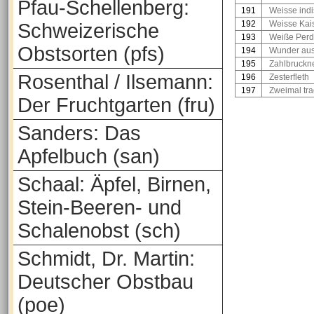
Pfau-Schellenberg:
191
Weisse ind
192
Weisse Kai
Schweizerische
193
Weiße Perd
Obstsorten (pfs)
194
Wunder aus
195
Zahlbruckn
Rosenthal / Ilsemann:
196
Zesterfleth
197
Zweimal tr
Der Fruchtgarten (fru)
Sanders: Das
Apfelbuch (san)
Schaal: Äpfel, Birnen,
Stein-Beeren- und
Schalenobst (sch)
Schmidt, Dr. Martin:
Deutscher Obstbau
(poe)