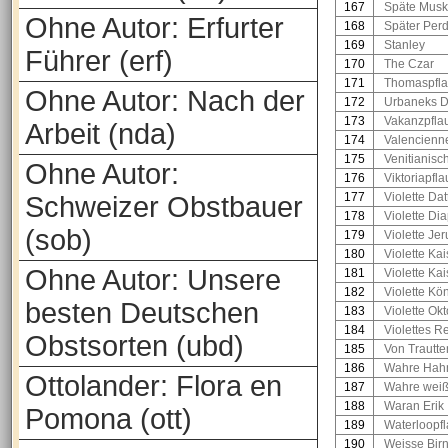
167
Späte Muska
Ohne Autor: Erfurter
168
Später Perd
169
Stanley
Führer (erf)
170
The Czar
171
Thomaspfl
Ohne Autor: Nach der
172
Urbaneks 
173
Vakanzpfl
Arbeit (nda)
174
Valencienn
175
Venitianisc
Ohne Autor:
176
Viktoriapfl
177
Violette Da
Schweizer Obstbauer
178
Violette Di
(sob)
179
Violette Je
180
Violette Kai
Ohne Autor: Unsere
181
Violette Ka
182
Violette Kö
besten Deutschen
183
Violette Ok
184
Violettes 
Obstsorten (ubd)
185
Von Trautt
186
Wahre Hah
Ottolander: Flora en
187
Wahre weiß
188
Waran Erik
Pomona (ott)
189
Waterloopf
190
Weisse Bir