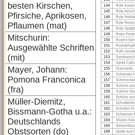
besten Kirschen,
144
Rote Kaise
145
Rote Kirsc
Pfirsiche, Aprikosen,
146
Rote Nektat
147
Rote Renec
Pflaumen (mat)
148
Rote Spätp
149
Roter Perdr
Mitschurin:
150
Royers Apr
Ausgewählte Schriften
151
Rudolphsp
152
Ruth Gerste
(mit)
153
Sandowsch
154
Sankt Cath
Mayer, Johann:
155
Scarnarda
156
Schamals H
Pomona Franconica
157
Schenectad
158
Schöne aus
(fra)
159
Schöne Sep
160
Schöne vo
Müller-Diemitz,
161
Schrattenth
162
Schultes F
Bissmann-Gotha u.a.:
163
Schweizer 
Deutschlands
164
Sharps Kai
165
Siebenfreu
Obstsorten (do)
166
Späte aus 