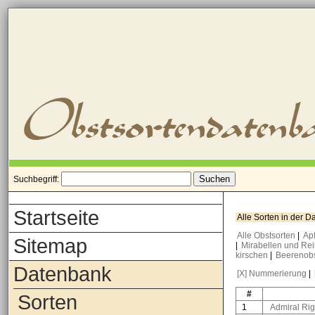
Suchbegriff:
Startseite
Alle Sorten in der 
Alle Obstsorten
|
Ap
Sitemap
|
Mirabellen und Re
kirschen
|
Beerenob
Datenbank
[X] Nummerierung
|
#
Sorten
1
Admiral Ri