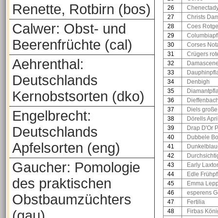
Renette, Rotbirn (bos)
26
Chenectady
27
Christs Da
Calwer: Obst- und
28
Coes Rotge
29
Columbiap
Beerenfrüchte (cal)
30
Corses Not
31
Crügers rot
Aehrenthal:
32
Damascene
33
Dauphinpf
Deutschlands
34
Denbigh
35
Diamantpf
Kernobstsorten (dko)
36
Dieffenba
37
Diels groß
Engelbrecht:
38
Dörells Ap
Deutschlands
39
Drap D'Or 
40
Dubbele Bo
Apfelsorten (eng)
41
Dunkelblau
42
Durchsichti
Gaucher: Pomologie
43
Early Laxto
44
Edle Frühp
des praktischen
45
Emma Lep
46
esperens G
Obstbaumzüchters
47
Fertilia
(gau)
48
Firbas Kön