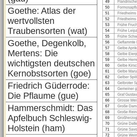
49
Flandrisch
50
Formosapf
Goethe: Atlas der
51
Friedheim
wertvollsten
52
Friedheims
53
Frühe Fruc
Traubensorten (wat)
54
Frühe Leip
55
Frühe Schw
Goethe, Degenkolb,
56
Geflammte 
57
Gelbe Apri
Mertens: Die
58
Gelbe Eier
59
Gelbe Herr
wichtigsten deutschen
60
Gelbe Kirs
Kernobstsorten (goe)
61
Gelbe Mar
62
Gelber Spil
Friedrich Güderrode:
63
Gelbroter Sp
64
Gemeiner ge
Die Pflaume (gue)
65
Graf Gusta
66
Grosse We
Hammerschmidt: Das
67
Große Dama
68
Große Rein
Apfelbuch Schleswig-
69
Großherzo
70
Grüne Datt
Holstein (ham)
71
Grüne Savo
72
Grüne Wei