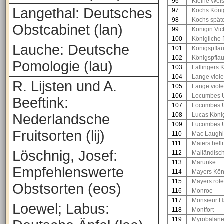
96
Kleine Wei
Langethal: Deutsches
97
Kochs Köni
98
Kochs spä
Obstcabinet (lan)
99
Königin Vic
100
Königliche
Lauche: Deutsche
101
Königspfla
102
Königspfla
Pomologie (lau)
103
Lallingers 
104
Lange viol
R. Lijsten und A.
105
Lange viole
106
Locumbes U
Beeftink:
107
Locumbes U
Nederlandsche
108
Lucas Köni
109
Lucombes U
Fruitsorten (lij)
110
Mac Laughl
111
Maiers hell
Löschnig, Josef:
112
Mailändisc
113
Marunke
Empfehlenswerte
114
Mayers Kön
115
Mayers rot
Obstsorten (eos)
116
Monroe
117
Monsieur Ha
Loewel; Labus:
118
Montfort
119
Myrobalan