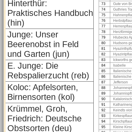
Hinterthür:
73
Gute von B
74
Guthries T
Praktisches Handbuch
75
Hahnenpfl
(hin)
76
Herbstpfla
77
Herrenpfla
Junge: Unser
78
Herzförmig
79
Hlubecks A
Beerenobst in Feld
80
Hudsons ge
81
Hyazinthpf
und Garten (jun)
82
Hyazintpfl
83
Ickworths g
E. Junge: Die
84
Isabelle
85
Italienisc
Rebspalierzucht (reb)
86
Italienisch
87
Jefferson
Koloc: Apfelsorten,
88
Johannesp
89
Johannispf
Birnensorten (kol)
90
Katalonisch
91
Katharinen
Krümmel, Groh,
92
Keindts vio
Friedrich: Deutsche
93
Kirkespfla
94
Kirschpfla
Obstsorten (deu)
95
Kleine Kirs