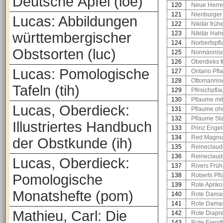
Deutsche Äpfel (loe)
120
Neue Herre
121
Nienburger
Lucas: Abbildungen
122
Nikitär frü
württembergischer
123
Nikitär Ha
124
Norbertspf
Obstsorten (luc)
125
Normännisc
126
Oberdieks 
Lucas: Pomologische
127
Ontario Pf
128
Ottomannis
Tafeln (tih)
129
Pfirsichpfl
130
Pflaume mit 
Lucas, Oberdieck:
131
Pflaume oh
132
Pflaume St
Illustriertes Handbuch
133
Prinz Engel
134
Red Magn
der Obstkunde (ih)
135
Reineclaude
136
Reineclaud
Lucas, Oberdieck:
137
Rivers Früh
Pomologische
138
Roberts Pf
139
Rote Aprik
Monatshefte (pom)
140
Rote Dama
141
Rote Dama
Mathieu, Carl: Die
142
Rote Diapr
143
Rote Eierp