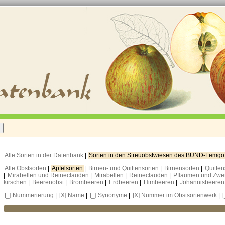
Alle Sorten in der Datenbank
|
Sorten in den Streuobstwiesen des BUND-Lemg
Alle Obstsorten
|
Apfelsorten
|
Birnen- und Quittensorten
|
Birnensorten
|
Quitte
|
Mirabellen und Reineclauden
|
Mirabellen
|
Reineclauden
|
Pflaumen und Zwe
kirschen
|
Beerenobst
|
Brombeeren
|
Erdbeeren
|
Himbeeren
|
Johannisbeere
[_] Nummerierung
|
[X] Name
|
[_] Synonyme
|
[X] Nummer im Obstsortenwerk
|