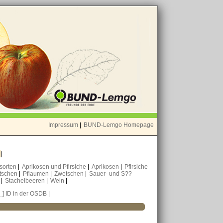
Impressum
|
BUND-Lemgo Homepage
o
|
nsorten
|
Aprikosen und Pfirsiche
|
Aprikosen
|
Pfirsiche
tschen
|
Pflaumen
|
Zwetschen
|
Sauer- und S??
n
|
Stachelbeeren
|
Wein
|
[_] ID in der OSDB
|