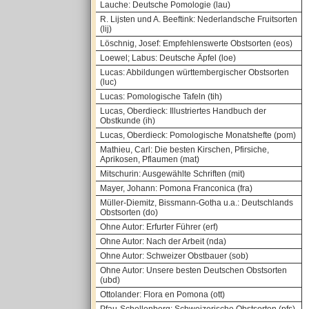
Lauche: Deutsche Pomologie (lau)
R. Lijsten und A. Beeftink: Nederlandsche Fruitsorten
(lij)
Löschnig, Josef: Empfehlenswerte Obstsorten (eos)
Loewel; Labus: Deutsche Äpfel (loe)
Lucas: Abbildungen württembergischer Obstsorten
(luc)
Lucas: Pomologische Tafeln (tih)
Lucas, Oberdieck: Illustriertes Handbuch der
Obstkunde (ih)
Lucas, Oberdieck: Pomologische Monatshefte (pom)
Mathieu, Carl: Die besten Kirschen, Pfirsiche,
Aprikosen, Pflaumen (mat)
Mitschurin: Ausgewählte Schriften (mit)
Mayer, Johann: Pomona Franconica (fra)
Müller-Diemitz, Bissmann-Gotha u.a.: Deutschlands
Obstsorten (do)
Ohne Autor: Erfurter Führer (erf)
Ohne Autor: Nach der Arbeit (nda)
Ohne Autor: Schweizer Obstbauer (sob)
Ohne Autor: Unsere besten Deutschen Obstsorten
(ubd)
Ottolander: Flora en Pomona (ott)