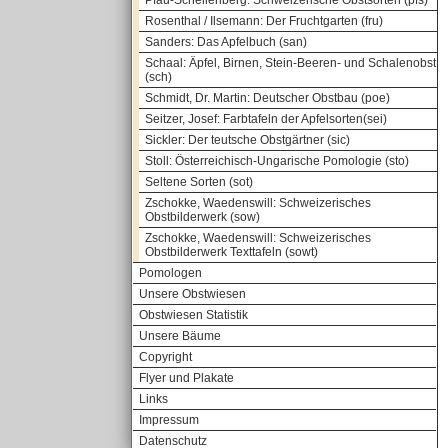
Pfau-Schellenberg: Schweizerische Obstsorten (pfs)
Rosenthal / Ilsemann: Der Fruchtgarten (fru)
Sanders: Das Apfelbuch (san)
Schaal: Äpfel, Birnen, Stein-Beeren- und Schalenobst
(sch)
Schmidt, Dr. Martin: Deutscher Obstbau (poe)
Seitzer, Josef: Farbtafeln der Apfelsorten(sei)
Sickler: Der teutsche Obstgärtner (sic)
Stoll: Österreichisch-Ungarische Pomologie (sto)
Seltene Sorten (sot)
Zschokke, Waedenswill: Schweizerisches
Obstbilderwerk (sow)
Zschokke, Waedenswill: Schweizerisches
Obstbilderwerk Texttafeln (sowt)
Pomologen
Unsere Obstwiesen
Obstwiesen Statistik
Unsere Bäume
Copyright
Flyer und Plakate
Links
Impressum
Datenschutz