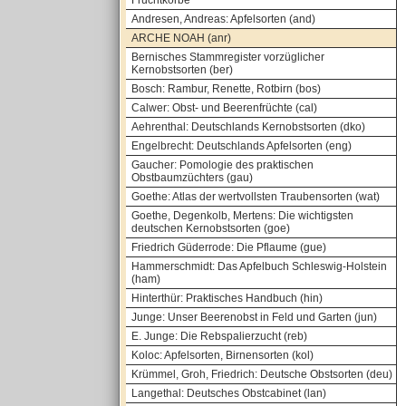
Fruchtkörbe
Andresen, Andreas: Apfelsorten (and)
ARCHE NOAH (anr)
Bernisches Stammregister vorzüglicher
Kernobstsorten (ber)
Bosch: Rambur, Renette, Rotbirn (bos)
Calwer: Obst- und Beerenfrüchte (cal)
Aehrenthal: Deutschlands Kernobstsorten (dko)
Engelbrecht: Deutschlands Apfelsorten (eng)
Gaucher: Pomologie des praktischen
Obstbaumzüchters (gau)
Goethe: Atlas der wertvollsten Traubensorten (wat)
Goethe, Degenkolb, Mertens: Die wichtigsten
deutschen Kernobstsorten (goe)
Friedrich Güderrode: Die Pflaume (gue)
Hammerschmidt: Das Apfelbuch Schleswig-Holstein
(ham)
Hinterthür: Praktisches Handbuch (hin)
Junge: Unser Beerenobst in Feld und Garten (jun)
E. Junge: Die Rebspalierzucht (reb)
Koloc: Apfelsorten, Birnensorten (kol)
Krümmel, Groh, Friedrich: Deutsche Obstsorten (deu)
Langethal: Deutsches Obstcabinet (lan)