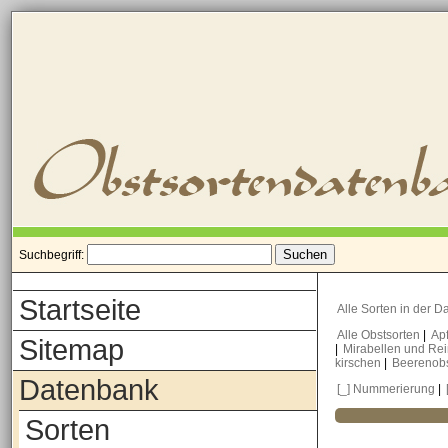
Suchbegriff:
Startseite
Alle Sorten in der 
Alle Obstsorten
|
Ap
Sitemap
|
Mirabellen und Re
kirschen
|
Beerenob
Datenbank
[_] Nummerierung
|
Sorten