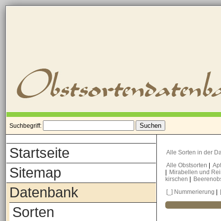
Suchbegriff:
Startseite
Alle Sorten in der 
Alle Obstsorten
|
Ap
Sitemap
|
Mirabellen und Re
kirschen
|
Beerenob
Datenbank
[_] Nummerierung
|
Sorten