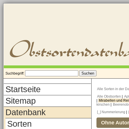
Suchbegriff:
Startseite
Alle Sorten in der 
Alle Obstsorten
|
Ap
Sitemap
|
Mirabellen und Re
kirschen
|
Beerenob
Datenbank
[_] Nummerierung
|
Sorten
Ohne Autor