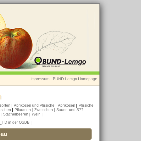
Impressum
|
BUND-Lemgo Homepage
o
|
nsorten
|
Aprikosen und Pfirsiche
|
Aprikosen
|
Pfirsiche
tschen
|
Pflaumen
|
Zwetschen
|
Sauer- und S??
n
|
Stachelbeeren
|
Wein
|
[_] ID in der OSDB
|
bau