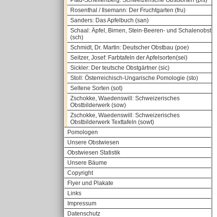
Pfau-Schellenberg: Schweizerische Obstsorten (pfs)
Rosenthal / Ilsemann: Der Fruchtgarten (fru)
Sanders: Das Apfelbuch (san)
Schaal: Äpfel, Birnen, Stein-Beeren- und Schalenobst
(sch)
Schmidt, Dr. Martin: Deutscher Obstbau (poe)
Seitzer, Josef: Farbtafeln der Apfelsorten(sei)
Sickler: Der teutsche Obstgärtner (sic)
Stoll: Österreichisch-Ungarische Pomologie (sto)
Seltene Sorten (sot)
Zschokke, Waedenswill: Schweizerisches
Obstbilderwerk (sow)
Zschokke, Waedenswill: Schweizerisches
Obstbilderwerk Texttafeln (sowt)
Pomologen
Unsere Obstwiesen
Obstwiesen Statistik
Unsere Bäume
Copyright
Flyer und Plakate
Links
Impressum
Datenschutz