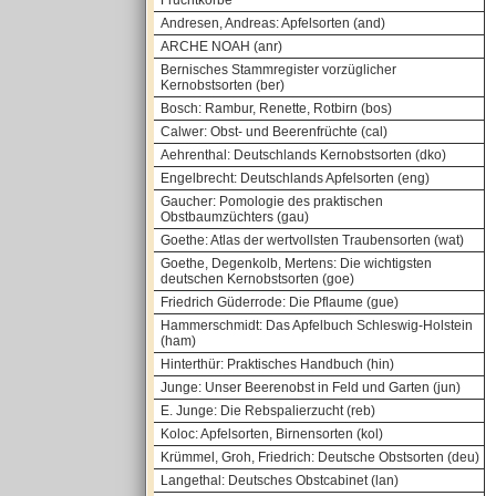
Fruchtkörbe
Andresen, Andreas: Apfelsorten (and)
ARCHE NOAH (anr)
Bernisches Stammregister vorzüglicher
Kernobstsorten (ber)
Bosch: Rambur, Renette, Rotbirn (bos)
Calwer: Obst- und Beerenfrüchte (cal)
Aehrenthal: Deutschlands Kernobstsorten (dko)
Engelbrecht: Deutschlands Apfelsorten (eng)
Gaucher: Pomologie des praktischen
Obstbaumzüchters (gau)
Goethe: Atlas der wertvollsten Traubensorten (wat)
Goethe, Degenkolb, Mertens: Die wichtigsten
deutschen Kernobstsorten (goe)
Friedrich Güderrode: Die Pflaume (gue)
Hammerschmidt: Das Apfelbuch Schleswig-Holstein
(ham)
Hinterthür: Praktisches Handbuch (hin)
Junge: Unser Beerenobst in Feld und Garten (jun)
E. Junge: Die Rebspalierzucht (reb)
Koloc: Apfelsorten, Birnensorten (kol)
Krümmel, Groh, Friedrich: Deutsche Obstsorten (deu)
Langethal: Deutsches Obstcabinet (lan)