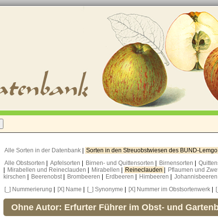
Alle Sorten in der Datenbank
|
Sorten in den Streuobstwiesen des BUND-Lemg
Alle Obstsorten
|
Apfelsorten
|
Birnen- und Quittensorten
|
Birnensorten
|
Quitte
|
Mirabellen und Reineclauden
|
Mirabellen
|
Reineclauden
|
Pflaumen und Zwe
kirschen
|
Beerenobst
|
Brombeeren
|
Erdbeeren
|
Himbeeren
|
Johannisbeere
[_] Nummerierung
|
[X] Name
|
[_] Synonyme
|
[X] Nummer im Obstsortenwerk
|
Ohne Autor: Erfurter Führer im Obst- und Garten