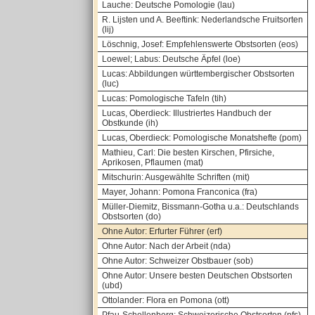
Lauche: Deutsche Pomologie (lau)
R. Lijsten und A. Beeftink: Nederlandsche Fruitsorten
(lij)
Löschnig, Josef: Empfehlenswerte Obstsorten (eos)
Loewel; Labus: Deutsche Äpfel (loe)
Lucas: Abbildungen württembergischer Obstsorten
(luc)
Lucas: Pomologische Tafeln (tih)
Lucas, Oberdieck: Illustriertes Handbuch der
Obstkunde (ih)
Lucas, Oberdieck: Pomologische Monatshefte (pom)
Mathieu, Carl: Die besten Kirschen, Pfirsiche,
Aprikosen, Pflaumen (mat)
Mitschurin: Ausgewählte Schriften (mit)
Mayer, Johann: Pomona Franconica (fra)
Müller-Diemitz, Bissmann-Gotha u.a.: Deutschlands
Obstsorten (do)
Ohne Autor: Erfurter Führer (erf)
Ohne Autor: Nach der Arbeit (nda)
Ohne Autor: Schweizer Obstbauer (sob)
Ohne Autor: Unsere besten Deutschen Obstsorten
(ubd)
Ottolander: Flora en Pomona (ott)