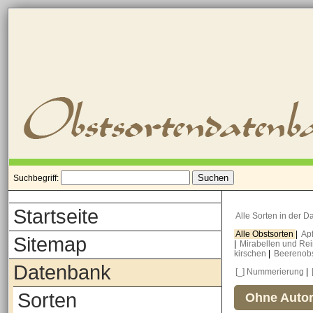
Suchbegriff:
Startseite
Alle Sorten in der 
Alle Obstsorten
|
Ap
Sitemap
|
Mirabellen und Re
kirschen
|
Beerenob
Datenbank
[_] Nummerierung
|
Sorten
Ohne Autor