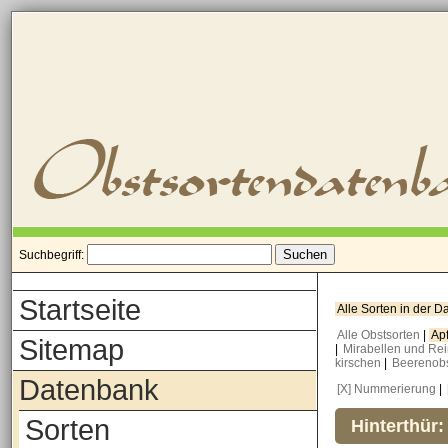
Suchbegriff:
Startseite
Alle Sorten in der 
Alle Obstsorten
|
Ap
Sitemap
|
Mirabellen und Re
kirschen
|
Beerenob
Datenbank
[X] Nummerierung
|
Sorten
Hinterthür