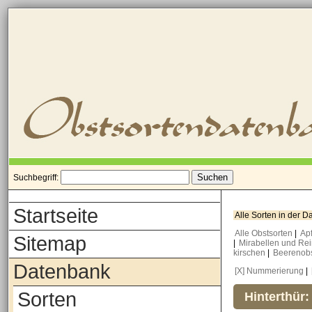
Suchbegriff:
Startseite
Alle Sorten in der 
Alle Obstsorten
|
Ap
Sitemap
|
Mirabellen und Re
kirschen
|
Beerenob
Datenbank
[X] Nummerierung
|
Sorten
Hinterthür