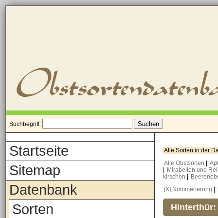
Suchbegriff:
Startseite
Alle Sorten in der 
Alle Obstsorten
|
Ap
Sitemap
|
Mirabellen und Re
kirschen
|
Beerenob
Datenbank
[X] Nummerierung
|
Sorten
Hinterthür