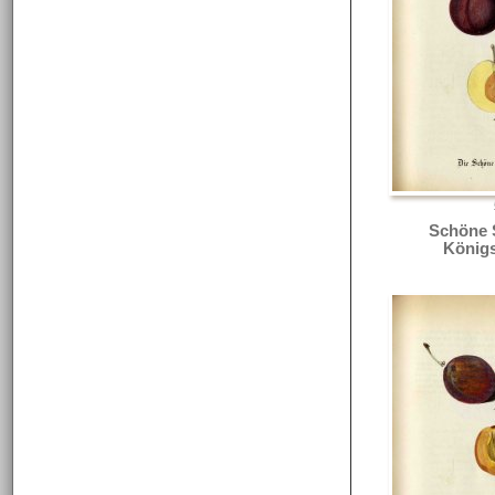
Schöne 
König