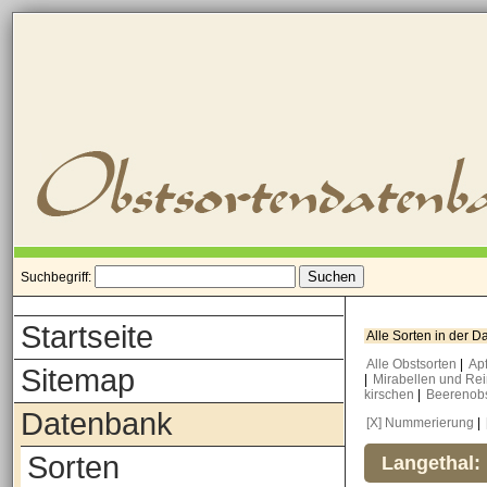
Suchbegriff:
Startseite
Alle Sorten in der 
Alle Obstsorten
|
Ap
Sitemap
|
Mirabellen und Re
kirschen
|
Beerenob
Datenbank
[X] Nummerierung
|
Sorten
Langethal: