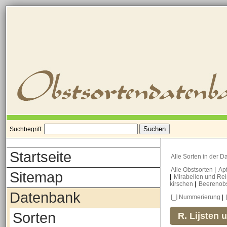
Suchbegriff:
Startseite
Alle Sorten in der 
Alle Obstsorten
|
Ap
Sitemap
|
Mirabellen und Re
kirschen
|
Beerenob
Datenbank
[_] Nummerierung
|
Sorten
R. Lijsten 