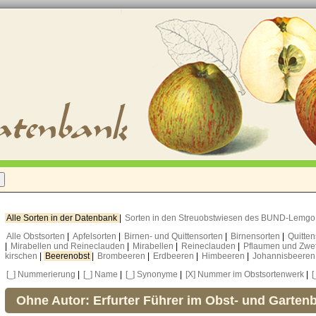
Alle Sorten in der Datenbank
|
Sorten in den Streuobstwiesen des BUND-Lemg
Alle Obstsorten
|
Apfelsorten
|
Birnen- und Quittensorten
|
Birnensorten
|
Quitte
|
Mirabellen und Reineclauden
|
Mirabellen
|
Reineclauden
|
Pflaumen und Zwe
kirschen
|
Beerenobst
|
Brombeeren
|
Erdbeeren
|
Himbeeren
|
Johannisbeere
[_] Nummerierung
|
[_] Name
|
[_] Synonyme
|
[X] Nummer im Obstsortenwerk
|
[
Ohne Autor: Erfurter Führer im Obst- und Garten