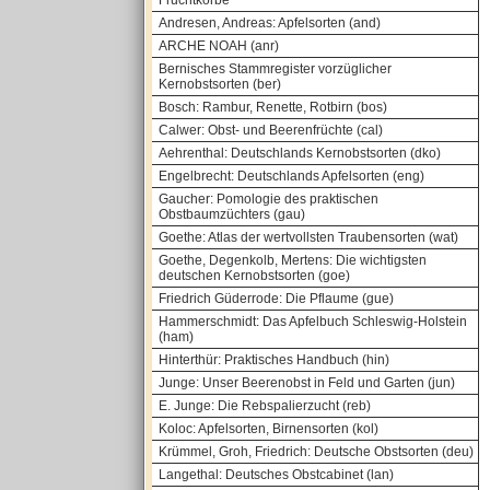
Fruchtkörbe
Andresen, Andreas: Apfelsorten (and)
ARCHE NOAH (anr)
Bernisches Stammregister vorzüglicher
Kernobstsorten (ber)
Bosch: Rambur, Renette, Rotbirn (bos)
Calwer: Obst- und Beerenfrüchte (cal)
Aehrenthal: Deutschlands Kernobstsorten (dko)
Engelbrecht: Deutschlands Apfelsorten (eng)
Gaucher: Pomologie des praktischen
Obstbaumzüchters (gau)
Goethe: Atlas der wertvollsten Traubensorten (wat)
Goethe, Degenkolb, Mertens: Die wichtigsten
deutschen Kernobstsorten (goe)
Friedrich Güderrode: Die Pflaume (gue)
Hammerschmidt: Das Apfelbuch Schleswig-Holstein
(ham)
Hinterthür: Praktisches Handbuch (hin)
Junge: Unser Beerenobst in Feld und Garten (jun)
E. Junge: Die Rebspalierzucht (reb)
Koloc: Apfelsorten, Birnensorten (kol)
Krümmel, Groh, Friedrich: Deutsche Obstsorten (deu)
Langethal: Deutsches Obstcabinet (lan)