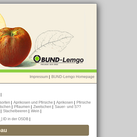
Impressum
|
BUND-Lemgo Homepage
o
|
nsorten
|
Aprikosen und Pfirsiche
|
Aprikosen
|
Pfirsiche
tschen
|
Pflaumen
|
Zwetschen
|
Sauer- und S??
n
|
Stachelbeeren
|
Wein
|
_] ID in der OSDB
|
bau