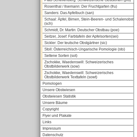
Pfau-Schellenberg: Schweizerische Obstsorten (pfs)
Rosenthal / Ilsemann: Der Fruchtgarten (fru)
Sanders: Das Apfelbuch (san)
Schaal: Äpfel, Birnen, Stein-Beeren- und Schalenobst
(sch)
Schmidt, Dr. Martin: Deutscher Obstbau (poe)
Seitzer, Josef: Farbtafeln der Apfelsorten(sei)
Sickler: Der teutsche Obstgärtner (sic)
Stoll: Österreichisch-Ungarische Pomologie (sto)
Seltene Sorten (sot)
Zschokke, Waedenswill: Schweizerisches
Obstbilderwerk (sow)
Zschokke, Waedenswill: Schweizerisches
Obstbilderwerk Texttafeln (sowt)
Pomologen
Unsere Obstwiesen
Obstwiesen Statistik
Unsere Bäume
Copyright
Flyer und Plakate
Links
Impressum
Datenschutz