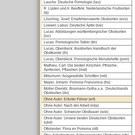
Lauche: Deutsche Pomologie (lau)
R. Lijsten und A. Beeftink: Nederlandsche Fruitsorten
(lij)
Löschnig, Josef: Empfehlenswerte Obstsorten (eos)
Loewel; Labus: Deutsche Äpfel (loe)
Lucas: Abbildungen württembergischer Obstsorten
(luc)
Lucas: Pomologische Tafeln (tih)
Lucas, Oberdieck: Illustriertes Handbuch der
Obstkunde (ih)
Lucas, Oberdieck: Pomologische Monatshefte (pom)
Mathieu, Carl: Die besten Kirschen, Pfirsiche,
Aprikosen, Pflaumen (mat)
Mitschurin: Ausgewählte Schriften (mit)
Mayer, Johann: Pomona Franconica (fra)
Müller-Diemitz, Bissmann-Gotha u.a.: Deutschlands
Obstsorten (do)
Ohne Autor: Erfurter Führer (erf)
Ohne Autor: Nach der Arbeit (nda)
Ohne Autor: Schweizer Obstbauer (sob)
Ohne Autor: Unsere besten Deutschen Obstsorten
(ubd)
Ottolander: Flora en Pomona (ott)