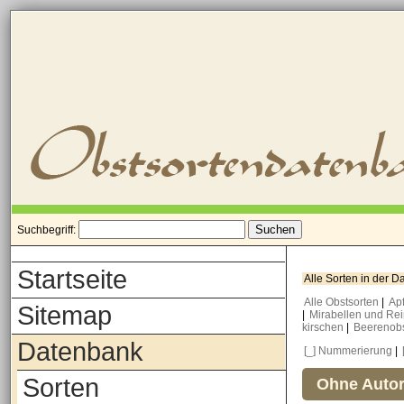
Suchbegriff:
Startseite
Alle Sorten in der 
Alle Obstsorten
|
Ap
Sitemap
|
Mirabellen und Re
kirschen
|
Beerenob
Datenbank
[_] Nummerierung
|
Sorten
Ohne Autor