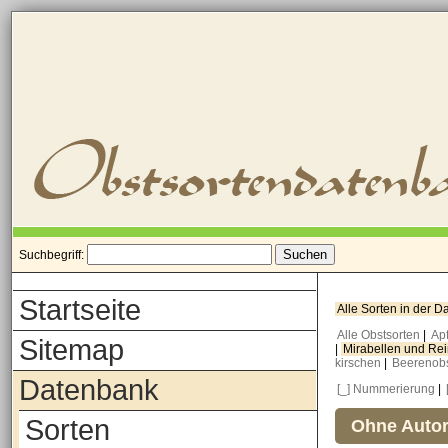
Suchbegriff:
Startseite
Alle Sorten in der 
Alle Obstsorten
|
Ap
Sitemap
|
Mirabellen und Re
kirschen
|
Beerenob
Datenbank
[_] Nummerierung
|
Sorten
Ohne Autor