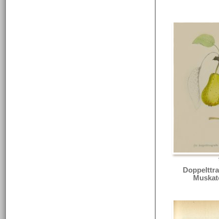
Doppelttr
Muskate