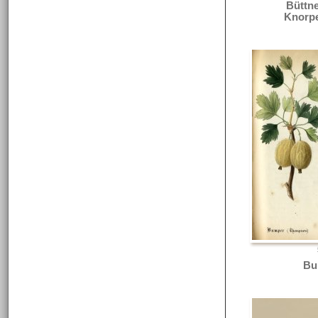
Büttne
Knorpe
Bu