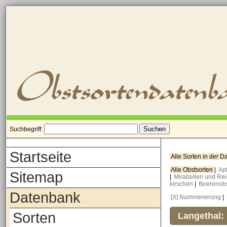
Suchbegriff:
Startseite
Alle Sorten in der 
Alle Obstsorten
|
Ap
Sitemap
|
Mirabellen und Re
kirschen
|
Beerenob
Datenbank
[X] Nummerierung
|
Sorten
Langethal: